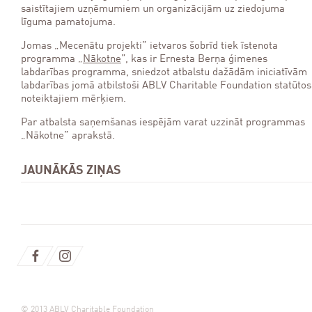
saistītajiem uzņēmumiem un organizācijām uz ziedojuma
līguma pamatojuma.
Jomas „Mecenātu projekti” ietvaros šobrīd tiek īstenota
programma „
Nākotne
”, kas ir Ernesta Berņa ģimenes
labdarības programma, sniedzot atbalstu dažādām iniciatīvām
labdarības jomā atbilstoši ABLV Charitable Foundation statūtos
noteiktajiem mērķiem.
Par atbalsta saņemšanas iespējām varat uzzināt programmas
„Nākotne” aprakstā.
JAUNĀKĀS ZIŅAS
© 2013 ABLV Charitable Foundation