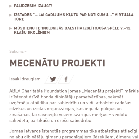
PALĪDZĒSIM IZAUGT!
IZSTĀDES "...LAI GADĪJUMS KĻŪTU PAR NOTIKUMU..." VIRTUĀLĀ
TŪRE
MŪSDIENU TEHNOLOĢIJĀS BALSTĪTA IZGLĪTOJOŠA SPĒLE 9.–12.
KLAŠU SKOLĒNIEM
Sākums
–
MECENĀTU PROJEKTI
Iesaki draugiem:
ABLV Charitable Foundation jomas „Mecenātu projekti” mērķis
ir īstenot dzīvē Fonda dibinātāju pamatvērtības, sekmēt
uzņēmēju atbildību par sabiedrību un vidi, atbalstot radošus
cilvēkus un izcilas organizācijas, kas iegulda pūliņus un
zināšanas, lai sasniegtu visiem svarīgus mērķus – veidotu
saliedētu, pārtikušu un drošu sabiedrību.
Jomas ietvaros īstenotās programmas tiks atbalstītas attiecīgi
no abu dibinātāju ģimeņu personīgajiem līdzekļiem, ģimeņu vai