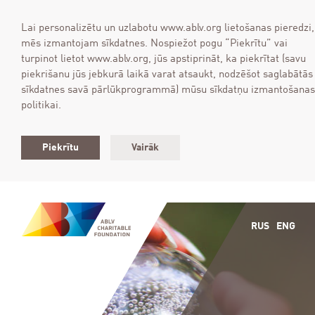
Lai personalizētu un uzlabotu www.ablv.org lietošanas pieredzi,
mēs izmantojam sīkdatnes. Nospiežot pogu “Piekrītu” vai
turpinot lietot www.ablv.org, jūs apstiprināt, ka piekrītat (savu
piekrišanu jūs jebkurā laikā varat atsaukt, nodzēšot saglabātās
sīkdatnes savā pārlūkprogrammā) mūsu sīkdatņu izmantošanas
politikai.
Piekrītu
Vairāk
RUS
ENG