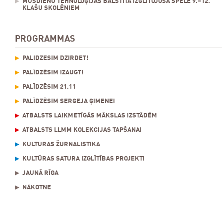
MŪSDIENU TEHNOLOĢIJĀS BALSTĪTA IZGLĪTOJOŠA SPĒLE 9.–12.
KLAŠU SKOLĒNIEM
PROGRAMMAS
PALĪDZĒSIM DZIRDĒT!
PALĪDZĒSIM IZAUGT!
PALĪDZĒSIM 21.11
PALĪDZĒSIM SERGEJA ĢIMENEI
ATBALSTS LAIKMETĪGĀS MĀKSLAS IZSTĀDĒM
ATBALSTS LLMM KOLEKCIJAS TAPŠANAI
KULTŪRAS ŽURNĀLISTIKA
KULTŪRAS SATURA IZGLĪTĪBAS PROJEKTI
JAUNĀ RĪGA
NĀKOTNE