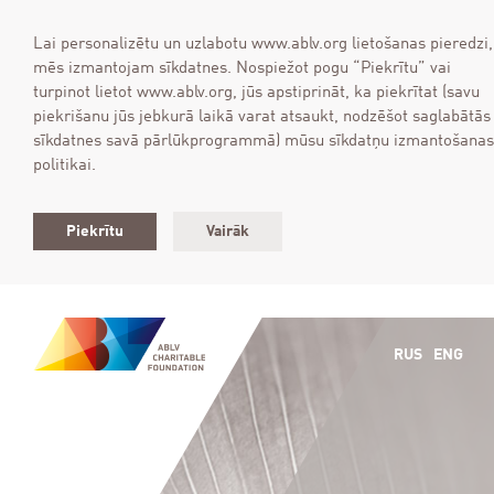
Lai personalizētu un uzlabotu www.ablv.org lietošanas pieredzi,
mēs izmantojam sīkdatnes. Nospiežot pogu “Piekrītu” vai
turpinot lietot www.ablv.org, jūs apstiprināt, ka piekrītat (savu
piekrišanu jūs jebkurā laikā varat atsaukt, nodzēšot saglabātās
sīkdatnes savā pārlūkprogrammā) mūsu sīkdatņu izmantošanas
politikai.
Piekrītu
Vairāk
RUS
ENG