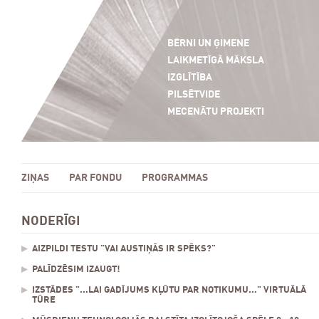
BĒRNI UN ĢIMENE
LAIKMETĪGĀ MĀKSLA
IZGLĪTĪBA
PILSĒTVIDE
MECENĀTU PROJEKTI
ZIŅAS
PAR FONDU
PROGRAMMAS
NODERĪGI
AIZPILDI TESTU "VAI AUSTIŅĀS IR SPĒKS?"
PALĪDZĒSIM IZAUGT!
IZSTĀDES "...LAI GADĪJUMS KĻŪTU PAR NOTIKUMU..." VIRTUĀLĀ
TŪRE