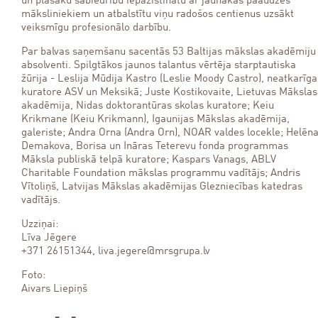
un plašāku sabiedrību iepazīstinātu ar jaunākās paaudzes
māksliniekiem un atbalstītu viņu radošos centienus uzsākt
veiksmīgu profesionālo darbību.
Par balvas saņemšanu sacentās 53 Baltijas mākslas akadēmiju
absolventi. Spilgtākos jaunos talantus vērtēja starptautiska
žūrija - Leslija Mūdija Kastro (Leslie Moody Castro), neatkarīga
kuratore ASV un Meksikā; Juste Kostikovaite, Lietuvas Mākslas
akadēmija, Nidas doktorantūras skolas kuratore; Keiu
Krikmane (Keiu Krikmann), Igaunijas Mākslas akadēmija,
galeriste; Andra Orna (Andra Orn), NOAR valdes locekle; Helēn
Demakova, Borisa un Ināras Teterevu fonda programmas
Māksla publiskā telpā kuratore; Kaspars Vanags, ABLV
Charitable Foundation mākslas programmu vadītājs; Andris
Vītoliņš, Latvijas Mākslas akadēmijas Glezniecības katedras
vadītājs.
Uzziņai:
Līva Jēgere
+371 26151344, liva.jegere@mrsgrupa.lv
Foto:
Aivars Liepiņš