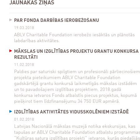
JAUNĀKĀS ZIŅAS
PAR FONDA DARBĪBAS IEROBEŽOŠANU
19.03.2018
ABLV Charitable Foundation ierobežo iesāktās un plānotās
labdarības aktivitātes.
MĀKSLAS UN IZGLĪTĪBAS PROJEKTU GRANTU KONKURSA
REZULTĀTI
11.02.2018
Paldies par saturiski spilgtiem un profesionāli pārliecinošiem
projekta pieteikumiem ABLV Charitable Foundation
gadskārtējā grantu konkursā laikmetīgās mākslas izstādēm
un to pavadošajiem izglītības projektiem. 2018.gadā
konkursa ietvaros Fonds atbalstīs piecus projektus, kopumā
piešķirot tiem līdzfinansējumu 34 750 EUR apmērā.
IZGLĪTĪBAS AKTIVITĀTES VIDUSSKOLĒNIEM IZSTĀDĒ
01.02.2018
Latvijas Nacionālā mākslas muzejā notika ekskursijas, kas
tapušas ar ABLV Charitable Foundation atbalstu programma
“Kultūras satura izglītības projekti” ietvaros, kurās piedalījās