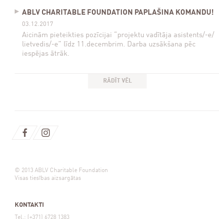
ABLV CHARITABLE FOUNDATION PAPLAŠINA KOMANDU!
03.12.2017
Aicinām pieteikties pozīcijai “projektu vadītāja asistents/-e/
lietvedis/-e” līdz 11.decembrim. Darba uzsākšana pēc
iespējas ātrāk.
RĀDĪT VĒL
© 2013 ABLV Charitable Foundation
Visas tiesības aizsargātas
KONTAKTI
Tel.: (+371) 6728 1383