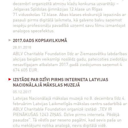
decembrī organizētā atmiņu klažu konkursa uzvarētāji –
Jelgavas Spīdolas ģimnāzijas 12.klase un Rīgas
71.vidusskolas 12.klase. Abas klases ekskursijā iepazinās ar
pasauli pirms digitālā laikmeta, kā galveno balvu saņemot
iespēju profesionāļu pavadībā uzņemt savu filmu izmantojot
analogos specefektus.
2017.GADS KOPSAVILKUMĀ
28.01.2018
ABLV Charitable Foundation līdz ar Ziemassvētku labdarības
akcijas beigām veiksmīgi noslēdz gadu, pateicoties ziedotāju
nesavtīgajam atbalstam 2017.gadā ziedojumos saņemot 4
674 605 EUR.
IZSTĀDE PAR DZĪVI PIRMS INTERNETA LATVIJAS
NACIONĀLAJĀ MĀKSLAS MUZEJĀ
05.12.2017
Latvijas Nacionālajā mākslas muzejā no 8. decembra līdz 4.
februārim Latvijas Laikmetīgās mākslas centrs sadarbībā ar
ABLV Charitable Foundation organizē izstādi „TEV IR
PIENĀKUŠAS 1243 ZIŅAS. Dzīve pirms interneta. Pēdējā
paaudze”. Tā vēstīs par neseno pagātni, kad sevis paša un
citu meklējumi notika analogā, nevis digitālā vidē.