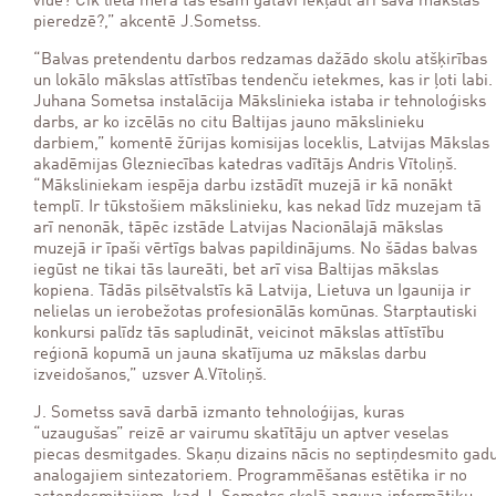
vidē? Cik lielā mērā tās esam gatavi iekļaut arī savā mākslas
pieredzē?,” akcentē J.Sometss.
“Balvas pretendentu darbos redzamas dažādo skolu atšķirības
un lokālo mākslas attīstības tendenču ietekmes, kas ir ļoti labi.
Juhana Sometsa instalācija Mākslinieka istaba ir tehnoloģisks
darbs, ar ko izcēlās no citu Baltijas jauno mākslinieku
darbiem,” komentē žūrijas komisijas loceklis, Latvijas Mākslas
akadēmijas Glezniecības katedras vadītājs Andris Vītoliņš.
“Māksliniekam iespēja darbu izstādīt muzejā ir kā nonākt
templī. Ir tūkstošiem mākslinieku, kas nekad līdz muzejam tā
arī nenonāk, tāpēc izstāde Latvijas Nacionālajā mākslas
muzejā ir īpaši vērtīgs balvas papildinājums. No šādas balvas
iegūst ne tikai tās laureāti, bet arī visa Baltijas mākslas
kopiena. Tādās pilsētvalstīs kā Latvija, Lietuva un Igaunija ir
nelielas un ierobežotas profesionālās komūnas. Starptautiski
konkursi palīdz tās sapludināt, veicinot mākslas attīstību
reģionā kopumā un jauna skatījuma uz mākslas darbu
izveidošanos,” uzsver A.Vītoliņš.
J. Sometss savā darbā izmanto tehnoloģijas, kuras
“uzaugušas” reizē ar vairumu skatītāju un aptver veselas
piecas desmitgades. Skaņu dizains nācis no septiņdesmito gad
analogajiem sintezatoriem. Programmēšanas estētika ir no