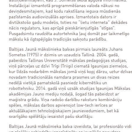
astoņdesmitajiem, kad J. Sometss skolā apguva informātiku.
Instalācijai izmantotā programmēšanas valoda nākusi no
deviņdesmitajiem, kad kodu rakstīšana ieguva mūsdienās
pazīstamās audiovizuālās aprises. Izmantotais dators ir
divtūkstošo gadu modelis, toties no “lietu interneta” dekādes
nācis regulators, kas aprūpē pieskārienjutīgās “stīgas”.
Pusgadsimtu raudzēta autortehnika ļauj domāt par laikmetīgo
mākslu kā ilgtspējīgās tradīcijās sakņotu parādību.
Baltijas Jaunā mākslinieka balvas pirmais laureāts Juhans
Sometss (1975) ir dzimis un uzaudzis Tallinā. 2004. gadā,
pabeidzis Tallinas Universitātē mākslas pedagoģijas studijas,
viņš pārceļas uz dzīvi Trīgi (Triigi) ciematā Igaunijas ziemeļos,
kur līdzās nodarbēm mākslas jomā viņš kopj dārzu, uztur dzīva
novadam tradicionālās namdara prasmes un divas reizes
nedēļā vietējā pamatskolā pasniedz kibernētiku un
robottehniku. 2014. gadā viņš uzsāk studijas Igaunijas Mākslas
akadēmijas Jauno mediju nodaļā, šogad tās pabeidzot ar
maģistra grādu. Viņa radošo darbību raksturo kombināciju
spēles, mākslas darbos apvienojot low-tech ierīces ar
aktuālākajiem tehnoloģiskajiem jaunievedumiem, bet kā
svarīgāko spēlētāju iesaistot pašu skatītāju.
Baltijas Jaunā mākslinieka balva izveidota, lai profesionālo vidi