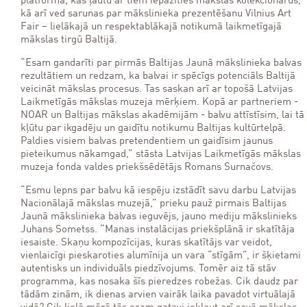
platformā, kas ļautu ar tiem iepazīties mākslas kolekcionārus,
kā arī ved sarunas par mākslinieka prezentēšanu Vilnius Art
Fair – lielākajā un respektablākajā notikumā laikmetīgajā
mākslas tirgū Baltijā.
“Esam gandarīti par pirmās Baltijas Jaunā mākslinieka balvas
rezultātiem un redzam, ka balvai ir spēcīgs potenciāls Baltijā
veicināt mākslas procesus. Tas saskan arī ar topošā Latvijas
Laikmetīgās mākslas muzeja mērķiem. Kopā ar partneriem -
NOAR un Baltijas mākslas akadēmijām - balvu attīstīsim, lai tā
kļūtu par ikgadēju un gaidītu notikumu Baltijas kultūrtelpā.
Paldies visiem balvas pretendentiem un gaidīsim jaunus
pieteikumus nākamgad,” stāsta Latvijas Laikmetīgās mākslas
muzeja fonda valdes priekšsēdētājs Romans Surnačovs.
“Esmu lepns par balvu kā iespēju izstādīt savu darbu Latvijas
Nacionālajā mākslas muzejā,” prieku pauž pirmais Baltijas
Jaunā mākslinieka balvas ieguvējs, jauno mediju mākslinieks
Juhans Sometss. “Manas instalācijas priekšplānā ir skatītāja
iesaiste. Skaņu kompozīcijas, kuras skatītājs var veidot,
vienlaicīgi pieskaroties alumīnija un vara “stīgām”, ir šķietami
autentisks un individuāls piedzīvojums. Tomēr aiz tā stāv
programma, kas nosaka šīs pieredzes robežas. Cik daudz par
tādām zinām, ik dienas arvien vairāk laika pavadot virtuālajā