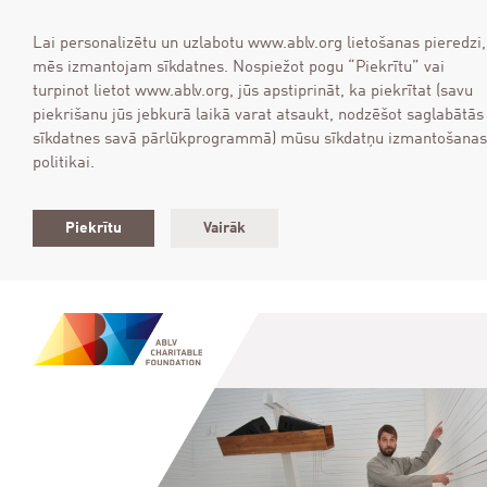
Lai personalizētu un uzlabotu www.ablv.org lietošanas pieredzi,
mēs izmantojam sīkdatnes. Nospiežot pogu “Piekrītu” vai
turpinot lietot www.ablv.org, jūs apstiprināt, ka piekrītat (savu
piekrišanu jūs jebkurā laikā varat atsaukt, nodzēšot saglabātās
sīkdatnes savā pārlūkprogrammā) mūsu sīkdatņu izmantošanas
politikai.
Piekrītu
Vairāk