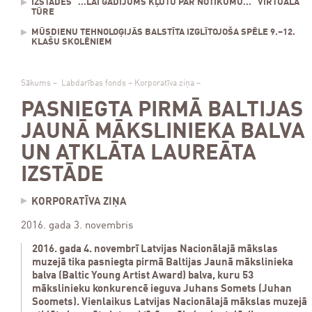
IZSTĀDES "...LAI GADĪJUMS KĻŪTU PAR NOTIKUMU..." VIRTUĀLĀ
TŪRE
MŪSDIENU TEHNOLOĢIJĀS BALSTĪTA IZGLĪTOJOŠA SPĒLE 9.–12.
KLAŠU SKOLĒNIEM
Sākums
–
Labdarības fonds
–
Korporatīva ziņa
–
PASNIEGTA PIRMĀ BALTIJAS
JAUNĀ MĀKSLINIEKA BALVA
UN ATKLĀTA LAUREĀTA
IZSTĀDE
KORPORATĪVA ZIŅA
2016. gada 3. novembris
2016. gada 4. novembrī Latvijas Nacionālajā mākslas
muzejā tika pasniegta pirmā Baltijas Jaunā mākslinieka
balva (Baltic Young Artist Award) balva, kuru 53
mākslinieku konkurencē ieguva Juhans Somets (Juhan
Soomets). Vienlaikus Latvijas Nacionālajā mākslas muzejā