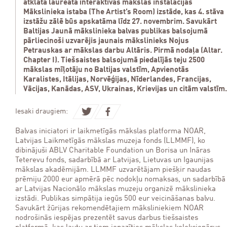
atklāta laureāta interaktīvās mākslas instalācijas
Mākslinieka istaba (The Artist’s Room) izstāde, kas 4. stāva
izstāžu zālē būs apskatāma līdz 27. novembrim. Savukārt
Baltijas Jaunā mākslinieka balvas publikas balsojumā
pārliecinoši uzvarējis jaunais mākslinieks Nojus
Petrauskas ar mākslas darbu Altāris. Pirmā nodaļa (Altar.
Chapter I). Tiešsaistes balsojumā piedalījās teju 2500
mākslas mīļotāju no Baltijas valstīm, Apvienotās
Karalistes, Itālijas, Norvēģijas, Nīderlandes, Francijas,
Vācijas, Kanādas, ASV, Ukrainas, Krievijas un citām valstīm.
Iesaki draugiem:
Balvas iniciatori ir laikmetīgās mākslas platforma NOAR,
Latvijas Laikmetīgās mākslas muzeja fonds (LLMMF), ko
dibinājuši ABLV Charitable Foundation un Borisa un Ināras
Teterevu fonds, sadarbībā ar Latvijas, Lietuvas un Igaunijas
mākslas akadēmijām. LLMMF uzvarētājam piešķir naudas
prēmiju 2000 eur apmērā pēc nodokļu nomaksas, un sadarbībā
ar Latvijas Nacionālo mākslas muzeju organizē mākslinieka
izstādi. Publikas simpātija iegūs 500 eur veicināšanas balvu.
Savukārt žūrijas rekomendētajiem māksliniekiem NOAR
nodrošinās iespējas prezentēt savus darbus tiešsaistes