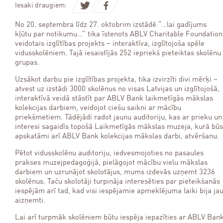
Iesaki draugiem:
No 20. septembra līdz 27. oktobrim izstādē “…lai gadījums
kļūtu par notikumu…” tika īstenots ABLV Charitable Foundation
veidotais izglītības projekts – interaktīva, izglītojoša spēle
vidusskolēniem. Tajā iesaistījās 252 iepriekš pieteiktas skolēnu
grupas.
Uzsākot darbu pie izglītības projekta, tika izvirzīti divi mērķi –
atvest uz izstādi 3000 skolēnus no visas Latvijas un izglītojošā,
interaktīvā veidā stāstīt par ABLV Bank laikmetīgās mākslas
kolekcijas darbiem, veidojot ciešu saikni ar mācību
priekšmetiem. Tādējādi radot jaunu auditoriju, kas ar prieku un
interesi sagaidīs topošā Laikmetīgās mākslas muzeja, kurā būs
apskatāmi arī ABLV Bank kolekcijas mākslas darbi, atvēršanu.
Pētot vidusskolēnu auditoriju, iedvesmojoties no pasaules
prakses muzejpedagoģijā, pielāgojot mācību vielu mākslas
darbiem un uzrunājot skolotājus, mums izdevās uzņemt 3236
skolēnus. Taču skolotāji turpināja interesēties par pieteikšanās
iespējām arī tad, kad visi iespējamie apmeklējuma laiki bija ja
aizņemti.
Lai arī turpmāk skolēniem būtu iespēja iepazīties ar ABLV Ban