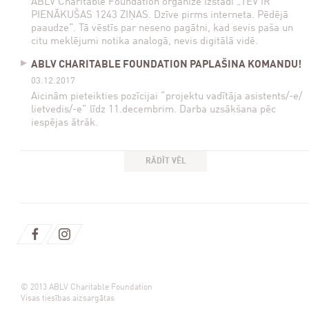
ABLV Charitable Foundation organizē izstādi „TEV IR
PIENĀKUŠAS 1243 ZIŅAS. Dzīve pirms interneta. Pēdējā
paaudze”. Tā vēstīs par neseno pagātni, kad sevis paša un
citu meklējumi notika analogā, nevis digitālā vidē.
ABLV CHARITABLE FOUNDATION PAPLAŠINA KOMANDU!
03.12.2017
Aicinām pieteikties pozīcijai “projektu vadītāja asistents/-e/
lietvedis/-e” līdz 11.decembrim. Darba uzsākšana pēc
iespējas ātrāk.
RĀDĪT VĒL
© 2013 ABLV Charitable Foundation
Visas tiesības aizsargātas