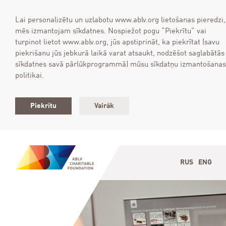
Lai personalizētu un uzlabotu www.ablv.org lietošanas pieredzi,
mēs izmantojam sīkdatnes. Nospiežot pogu “Piekrītu” vai
turpinot lietot www.ablv.org, jūs apstiprināt, ka piekrītat (savu
piekrišanu jūs jebkurā laikā varat atsaukt, nodzēšot saglabātās
sīkdatnes savā pārlūkprogrammā) mūsu sīkdatņu izmantošanas
politikai.
Piekrītu
Vairāk
RUS
ENG