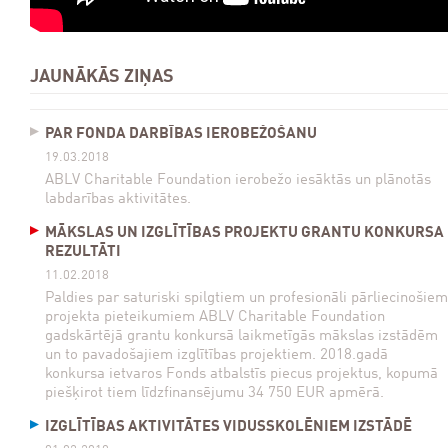
JAUNĀKĀS ZIŅAS
PAR FONDA DARBĪBAS IEROBEŽOŠANU
19.03.2018
ABLV Charitable Foundation ierobežo iesāktās un plānotās
labdarības aktivitātes.
MĀKSLAS UN IZGLĪTĪBAS PROJEKTU GRANTU KONKURSA
REZULTĀTI
11.02.2018
Paldies par saturiski spilgtiem un profesionāli pārliecinošiem
projekta pieteikumiem ABLV Charitable Foundation
gadskārtējā grantu konkursā laikmetīgās mākslas izstādēm
un to pavadošajiem izglītības projektiem. 2018.gadā
konkursa ietvaros Fonds atbalstīs piecus projektus, kopumā
piešķirot tiem līdzfinansējumu 34 750 EUR apmērā.
IZGLĪTĪBAS AKTIVITĀTES VIDUSSKOLĒNIEM IZSTĀDĒ