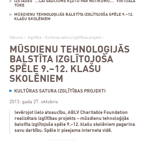
IZSTĀDES "...LAI GADĪJUMS KĻŪTU PAR NOTIKUMU..." VIRTUĀLĀ
TŪRE
MŪSDIENU TEHNOLOĢIJĀS BALSTĪTA IZGLĪTOJOŠA SPĒLE 9.–12.
KLAŠU SKOLĒNIEM
Sākums
–
Izglītība
–
Kultūras satura izglītības projekti
–
MŪSDIENU TEHNOLOĢIJĀS
BALSTĪTA IZGLĪTOJOŠA
SPĒLE 9.–12. KLAŠU
SKOLĒNIEM
KULTŪRAS SATURA IZGLĪTĪBAS PROJEKTI
2013. gada 27. oktobris
Ievērojot lielo atsaucību, ABLV Charitable Foundation
realizētais izglītības projekts – mūsdienu tehnoloģijās
balstīta izglītojoša spēle 9.–12. klašu skolēniem pagarina
savu darbību. Spēle ir pieejama interneta vidē.