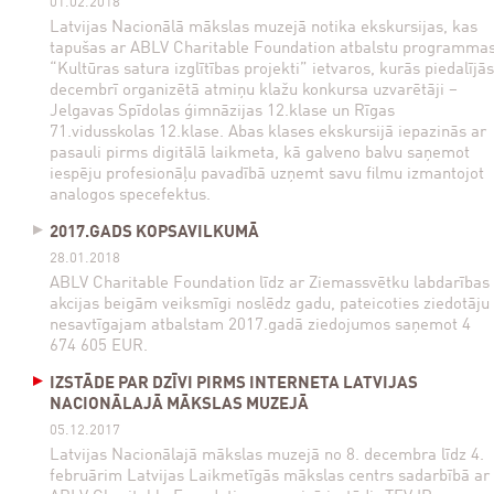
01.02.2018
Latvijas Nacionālā mākslas muzejā notika ekskursijas, kas
tapušas ar ABLV Charitable Foundation atbalstu programma
“Kultūras satura izglītības projekti” ietvaros, kurās piedalījās
decembrī organizētā atmiņu klažu konkursa uzvarētāji –
Jelgavas Spīdolas ģimnāzijas 12.klase un Rīgas
71.vidusskolas 12.klase. Abas klases ekskursijā iepazinās ar
pasauli pirms digitālā laikmeta, kā galveno balvu saņemot
iespēju profesionāļu pavadībā uzņemt savu filmu izmantojot
analogos specefektus.
2017.GADS KOPSAVILKUMĀ
28.01.2018
ABLV Charitable Foundation līdz ar Ziemassvētku labdarības
akcijas beigām veiksmīgi noslēdz gadu, pateicoties ziedotāju
nesavtīgajam atbalstam 2017.gadā ziedojumos saņemot 4
674 605 EUR.
IZSTĀDE PAR DZĪVI PIRMS INTERNETA LATVIJAS
NACIONĀLAJĀ MĀKSLAS MUZEJĀ
05.12.2017
Latvijas Nacionālajā mākslas muzejā no 8. decembra līdz 4.
februārim Latvijas Laikmetīgās mākslas centrs sadarbībā ar