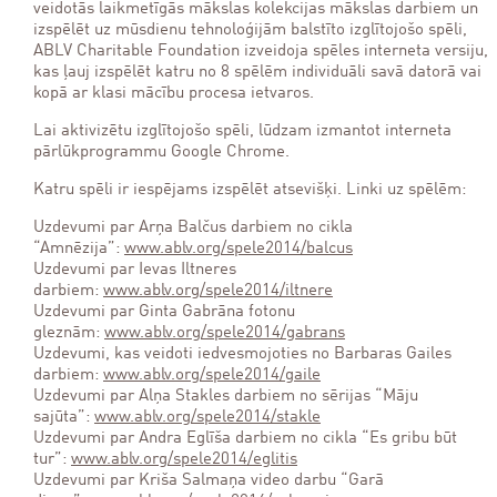
veidotās laikmetīgās mākslas kolekcijas mākslas darbiem un
izspēlēt uz mūsdienu tehnoloģijām balstīto izglītojošo spēli,
ABLV Charitable Foundation izveidoja spēles interneta versiju,
kas ļauj izspēlēt katru no 8 spēlēm individuāli savā datorā vai
kopā ar klasi mācību procesa ietvaros.
Lai aktivizētu izglītojošo spēli, lūdzam izmantot interneta
pārlūkprogrammu Google Chrome.
Katru spēli ir iespējams izspēlēt atsevišķi. Linki uz spēlēm:
Uzdevumi par Arņa Balčus darbiem no cikla
“Amnēzija”:
www.ablv.org/spele2014/balcus
Uzdevumi par Ievas Iltneres
darbiem:
www.ablv.org/spele2014/iltnere
Uzdevumi par Ginta Gabrāna fotonu
gleznām:
www.ablv.org/spele2014/gabrans
Uzdevumi, kas veidoti iedvesmojoties no Barbaras Gailes
darbiem:
www.ablv.org/spele2014/gaile
Uzdevumi par Alņa Stakles darbiem no sērijas “Māju
sajūta”:
www.ablv.org/spele2014/stakle
Uzdevumi par Andra Eglīša darbiem no cikla “Es gribu būt
tur”:
www.ablv.org/spele2014/eglitis
Uzdevumi par Kriša Salmaņa video darbu “Garā