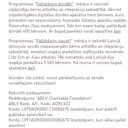
Programmas “
Palīdzēsim dzirdēt!
” mērķis ir veicināt
vājdzirdīgu bērnu attīstību un integrāciju sabiedrībā, dāvinot
mūsdienīgākos digitālos dzirdes aparātus tiem bērniem, kuru
ģimenēm nav nepieciešamo finansiālo līdzekļu aparātu iegādei.
Pateicoties Jūsu ziedojumiem, līdz šim esam kopīgi palīdzējuši
dzirdēt 400 bērniem. Ar šogad paveikto varat iepazīties
šeit
.
Programmas “
Palīdzēsim izaugt!
” mērķis ir sekmēt Latvijā
dzīvojošo sociāli mazaizsargāto bērnu attīstību un integrāciju
sabiedrībā, sniedzot iespēju piedalīties izglītojošās nometnēs.
Līdz šim ar Jūsu atbalstu 184 nometnēs visā Latvijā bija
iespēja piedalīties 5 565 bērniem. Kā mums ir veicies šogad,
skatieties
šeit
.
Aicinām Jūs ziedot, veicot pārskaitījumu uz zemāk
norādītajiem rekvizītiem!
Rekvizīti ziedojumiem:
Nodibinājums “ABLV Charitable Foundation”
ABLV Bank, A/S, Kods: AIZKLV22
Konts: LV75AIZK0001130082670 (ziedotājiem, kuri piekrīt
publiskai pateicībai) vai
Konts: LV91AIZK0000020082670 (ziedotājiem, kuri vēlas palikt
anonīmi)