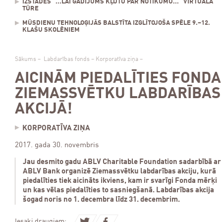
IZSTĀDES "...LAI GADĪJUMS KĻŪTU PAR NOTIKUMU..." VIRTUĀLĀ
TŪRE
MŪSDIENU TEHNOLOĢIJĀS BALSTĪTA IZGLĪTOJOŠA SPĒLE 9.–12.
KLAŠU SKOLĒNIEM
Sākums
–
Labdarības fonds
–
Korporatīva ziņa
–
AICINĀM PIEDALĪTIES FONDA
ZIEMASSVĒTKU LABDARĪBAS
AKCIJĀ!
KORPORATĪVA ZIŅA
2017. gada 30. novembris
Jau desmito gadu ABLV Charitable Foundation sadarbībā ar
ABLV Bank organizē Ziemassvētku labdarības akciju, kurā
piedalīties tiek aicināts ikviens, kam ir svarīgi Fonda mērķi
un kas vēlas piedalīties to sasniegšanā. Labdarības akcija
šogad noris no 1. decembra līdz 31. decembrim.
Iesaki draugiem: