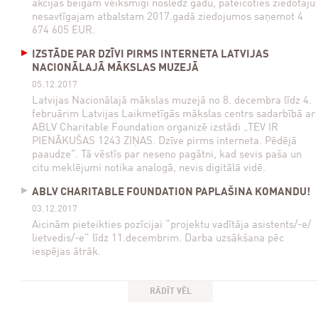
akcijas beigām veiksmīgi noslēdz gadu, pateicoties ziedotāju
nesavtīgajam atbalstam 2017.gadā ziedojumos saņemot 4
674 605 EUR.
IZSTĀDE PAR DZĪVI PIRMS INTERNETA LATVIJAS
NACIONĀLAJĀ MĀKSLAS MUZEJĀ
05.12.2017
Latvijas Nacionālajā mākslas muzejā no 8. decembra līdz 4.
februārim Latvijas Laikmetīgās mākslas centrs sadarbībā ar
ABLV Charitable Foundation organizē izstādi „TEV IR
PIENĀKUŠAS 1243 ZIŅAS. Dzīve pirms interneta. Pēdējā
paaudze”. Tā vēstīs par neseno pagātni, kad sevis paša un
citu meklējumi notika analogā, nevis digitālā vidē.
ABLV CHARITABLE FOUNDATION PAPLAŠINA KOMANDU!
03.12.2017
Aicinām pieteikties pozīcijai “projektu vadītāja asistents/-e/
lietvedis/-e” līdz 11.decembrim. Darba uzsākšana pēc
iespējas ātrāk.
RĀDĪT VĒL