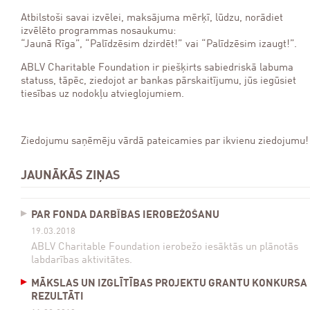
Atbilstoši savai izvēlei, maksājuma mērķī, lūdzu, norādiet
izvēlēto programmas nosaukumu:
“Jaunā Rīga”, “Palīdzēsim dzirdēt!” vai “Palīdzēsim izaugt!”.
ABLV Charitable Foundation ir piešķirts sabiedriskā labuma
statuss, tāpēc, ziedojot ar bankas pārskaitījumu, jūs iegūsiet
tiesības uz nodokļu atvieglojumiem.
Ziedojumu saņēmēju vārdā pateicamies par ikvienu ziedojumu!
JAUNĀKĀS ZIŅAS
PAR FONDA DARBĪBAS IEROBEŽOŠANU
19.03.2018
ABLV Charitable Foundation ierobežo iesāktās un plānotās
labdarības aktivitātes.
MĀKSLAS UN IZGLĪTĪBAS PROJEKTU GRANTU KONKURSA
REZULTĀTI