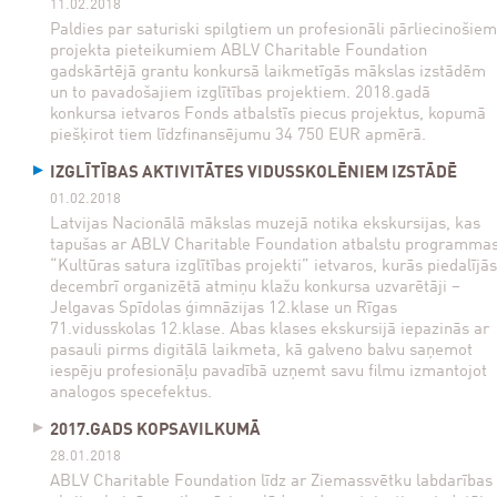
11.02.2018
Paldies par saturiski spilgtiem un profesionāli pārliecinošiem
projekta pieteikumiem ABLV Charitable Foundation
gadskārtējā grantu konkursā laikmetīgās mākslas izstādēm
un to pavadošajiem izglītības projektiem. 2018.gadā
konkursa ietvaros Fonds atbalstīs piecus projektus, kopumā
piešķirot tiem līdzfinansējumu 34 750 EUR apmērā.
IZGLĪTĪBAS AKTIVITĀTES VIDUSSKOLĒNIEM IZSTĀDĒ
01.02.2018
Latvijas Nacionālā mākslas muzejā notika ekskursijas, kas
tapušas ar ABLV Charitable Foundation atbalstu programma
“Kultūras satura izglītības projekti” ietvaros, kurās piedalījās
decembrī organizētā atmiņu klažu konkursa uzvarētāji –
Jelgavas Spīdolas ģimnāzijas 12.klase un Rīgas
71.vidusskolas 12.klase. Abas klases ekskursijā iepazinās ar
pasauli pirms digitālā laikmeta, kā galveno balvu saņemot
iespēju profesionāļu pavadībā uzņemt savu filmu izmantojot
analogos specefektus.
2017.GADS KOPSAVILKUMĀ
28.01.2018
ABLV Charitable Foundation līdz ar Ziemassvētku labdarības