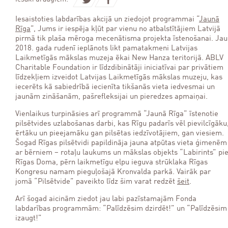
Iesaistoties labdarības akcijā un ziedojot programmai “
Jaunā
Rīga
”, Jums ir iespēja kļūt par vienu no atbalstītājiem Latvijā
pirmā tik plaša mēroga mecenātisma projekta īstenošanai. Jau
2018. gada rudenī ieplānots likt pamatakmeni Latvijas
Laikmetīgās mākslas muzeja ēkai New Hanza teritorijā. ABLV
Charitable Foundation ir līdzdibinātāji iniciatīvai par privātiem
līdzekļiem izveidot Latvijas Laikmetīgās mākslas muzeju, kas
iecerēts kā sabiedrībā iecienīta tikšanās vieta iedvesmai un
jaunām zināšanām, pašrefleksijai un pieredzes apmaiņai.
Vienlaikus turpināsies arī programmā “Jaunā Rīga” īstenotie
pilsētvides uzlabošanas darbi, kas Rīgu padarīs vēl pievilcīgāku
ērtāku un pieejamāku gan pilsētas iedzīvotājiem, gan viesiem.
Šogad Rīgas pilsētvidi papildināja jauna atpūtas vieta ģimenēm
ar bērniem – rotaļu laukums un mākslas objekts “Labirints” pi
Rīgas Doma, pērn laikmetīgu elpu ieguva strūklaka Rīgas
Kongresu namam pieguļošajā Kronvalda parkā. Vairāk par
jomā “Pilsētvide” paveikto līdz šim varat redzēt
šeit
.
Arī šogad aicinām ziedot jau labi pazīstamajām Fonda
labdarības programmām: “Palīdzēsim dzirdēt!” un “Palīdzēsim
izaugt!”