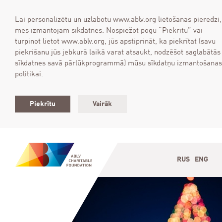
Lai personalizētu un uzlabotu www.ablv.org lietošanas pieredzi,
mēs izmantojam sīkdatnes. Nospiežot pogu “Piekrītu” vai
turpinot lietot www.ablv.org, jūs apstiprināt, ka piekrītat (savu
piekrišanu jūs jebkurā laikā varat atsaukt, nodzēšot saglabātās
sīkdatnes savā pārlūkprogrammā) mūsu sīkdatņu izmantošanas
politikai.
Piekrītu
Vairāk
RUS
ENG