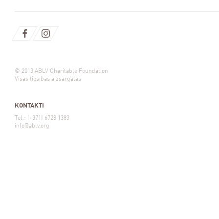
© 2013 ABLV Charitable Foundation
Visas tiesības aizsargātas
KONTAKTI
Tel.: (+371) 6728 1383
info@ablv.org