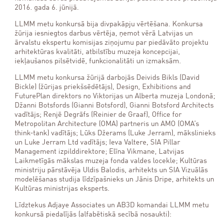
2016. gada 6. jūnijā.
LLMM metu konkursā bija divpakāpju vērtēšana. Konkursa
žūrija iesniegtos darbus vērtēja, ņemot vērā Latvijas un
ārvalstu ekspertu komisijas ziņojumu par piedāvāto projektu
arhitektūras kvalitāti, atbilstību muzeja koncepcijai,
iekļaušanos pilsētvidē, funkcionalitāti un izmaksām.
LLMM metu konkursa žūrijā darbojās Deivids Bikls (David
Bickle) (žūrijas priekšsēdētājs), Design, Exhibitions and
FuturePlan direktors no Viktorijas un Alberta muzeja Londonā;
Džanni Botsfords (Gianni Botsford), Gianni Botsford Architects
vadītājs; Renjē Degrāfs (Reinier de Graaf), Office for
Metropolitan Architecture (OMA) partneris un AMO (OMA’s
think-tank) vadītājs; Lūks Džerams (Luke Jerram), mākslinieks
un Luke Jerram Ltd vadītājs; Ieva Valtere, SIA Pillar
Management izpilddirektore; Elīna Vikmane, Latvijas
Laikmetīgās mākslas muzeja fonda valdes locekle; Kultūras
ministriju pārstāvēja Uldis Balodis, arhitekts un SIA Vizuālās
modelēšanas studija līdzīpašnieks un Jānis Dripe, arhitekts un
Kultūras ministrijas eksperts.
Līdztekus Adjaye Associates un AB3D komandai LLMM metu
konkursā piedalījās (alfabētiskā secībā nosaukti):