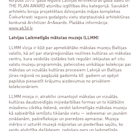
korpuss 2015. gadā ieguvis Latvijas Arhitektūras gada balvu un
THE PLAN AWARD atzinību izglītības ēku kategorijā. Savukārt
arhitektu biroja projektētais dzīvojamās mājas komplekss
Čiekurkrasti ieguvis godalgotu vietu starptautiskā arhitektūras
konkursā Architizer A+Awards. Plašāka informācija:
www.ab3d.lv
Latvijas Laikmetīgās mākslas muzejs (LLMM)
LLMM vīzija ir kļūt par apmeklētāko mākslas muzeju Baltijas
valstīs, kā arī par starpreģionālas nozīmes kultūras un mākslas
centru, kura veidotās izstādes tiek regulāri iekļautas arī citu
valstu muzeju programmās, pateicoties unikālajai kolekcijai pa
mākslas un vizuālās kultūras procesiem Latvijā un Baltijas
jūras reģionā no pagājušā gadsimta 60. gadiem un spējot
papildus piesaistīt krājumu aizdevumus no privātiem
kolekcionāriem.
LLMM misija ir, atraktīvi izmantojot mākslas un vizuālās
kultūras daudzveidīgās mijiedarbības formas un to klātbūtni
mūsdienu cilvēka ikdienā, veidot laikmetīgās mākslas muzeju
kā sabiedrībā iemīļotu tikšanās vietu — iedvesmai un jaunām
zināšanām, pašrefleksijai un pieredzes apmaiņai. Muzeja
mērķis ir uzturēt muzejā mājvietas un piederības sajūtu, ko
veido atvērtība dažādajam, radošais gars un laikmetīgās