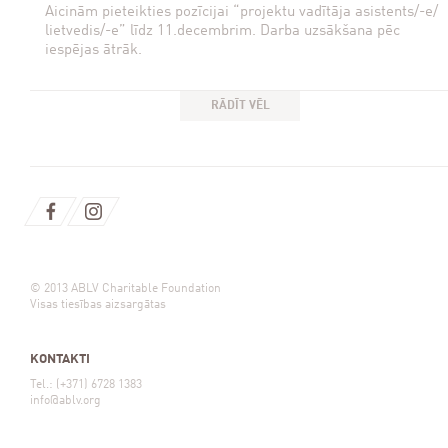
Aicinām pieteikties pozīcijai “projektu vadītāja asistents/-e/
lietvedis/-e” līdz 11.decembrim. Darba uzsākšana pēc
iespējas ātrāk.
RĀDĪT VĒL
© 2013 ABLV Charitable Foundation
Visas tiesības aizsargātas
KONTAKTI
Tel.: (+371) 6728 1383
info@ablv.org