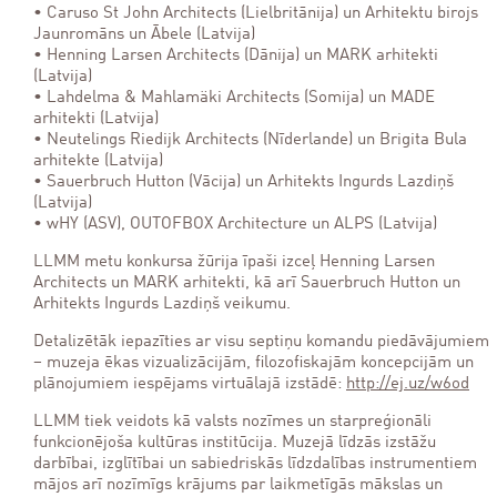
• Caruso St John Architects (Lielbritānija) un Arhitektu birojs
Jaunromāns un Ābele (Latvija)
• Henning Larsen Architects (Dānija) un MARK arhitekti
(Latvija)
• Lahdelma & Mahlamäki Architects (Somija) un MADE
arhitekti (Latvija)
• Neutelings Riedijk Architects (Nīderlande) un Brigita Bula
arhitekte (Latvija)
• Sauerbruch Hutton (Vācija) un Arhitekts Ingurds Lazdiņš
(Latvija)
• wHY (ASV), OUTOFBOX Architecture un ALPS (Latvija)
LLMM metu konkursa žūrija īpaši izceļ Henning Larsen
Architects un MARK arhitekti, kā arī Sauerbruch Hutton un
Arhitekts Ingurds Lazdiņš veikumu.
Detalizētāk iepazīties ar visu septiņu komandu piedāvājumiem
– muzeja ēkas vizualizācijām, filozofiskajām koncepcijām un
plānojumiem iespējams virtuālajā izstādē:
http://ej.uz/w6od
LLMM tiek veidots kā valsts nozīmes un starpreģionāli
funkcionējoša kultūras institūcija. Muzejā līdzās izstāžu
darbībai, izglītībai un sabiedriskās līdzdalības instrumentiem
mājos arī nozīmīgs krājums par laikmetīgās mākslas un