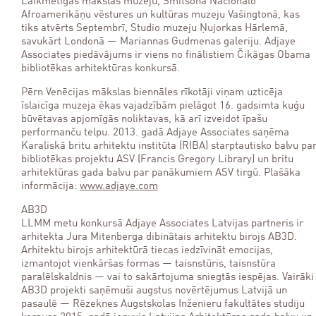
Laikmetīgās mākslas muzeju, Smitsona Nacionālo
Afroamerikāņu vēstures un kultūras muzeju Vašingtonā, kas
tiks atvērts Septembrī, Studio muzeju Ņujorkas Hārlemā,
savukārt Londonā — Mariannas Gudmenas galeriju. Adjaye
Associates piedāvājums ir viens no finālistiem Čikāgas Obama
bibliotēkas arhitektūras konkursā.
Pērn Venēcijas mākslas biennāles rīkotāji viņam uzticēja
īslaicīga muzeja ēkas vajadzībām pielāgot 16. gadsimta kuģu
būvētavas apjomīgās noliktavas, kā arī izveidot īpašu
performanču telpu. 2013. gadā Adjaye Associates saņēma
Karaliskā britu arhitektu institūta (RIBA) starptautisko balvu pa
bibliotēkas projektu ASV (Francis Gregory Library) un britu
arhitektūras gada balvu par panākumiem ASV tirgū. Plašāka
informācija:
www.adjaye.com
AB3D
LLMM metu konkursā Adjaye Associates Latvijas partneris ir
arhitekta Jura Mitenberga dibinātais arhitektu birojs AB3D.
Arhitektu birojs arhitektūrā tiecas iedzīvināt emocijas,
izmantojot vienkāršas formas — taisnstūris, taisnstūra
paralēlskaldnis — vai to sakārtojuma sniegtās iespējas. Vairāki
AB3D projekti saņēmuši augstus novērtējumus Latvijā un
pasaulē — Rēzeknes Augstskolas Inženieru fakultātes studiju