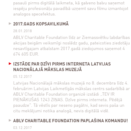
pasauli pirms digitālā laikmeta, kā galveno balvu saņemot
iespēju profesionāļu pavadībā uzņemt savu filmu izmantojot
analogos specefektus.
2017.GADS KOPSAVILKUMĀ
28.01.2018
ABLV Charitable Foundation līdz ar Ziemassvētku labdarības
akcijas beigām veiksmīgi noslēdz gadu, pateicoties ziedotāju
nesavtīgajam atbalstam 2017.gadā ziedojumos saņemot 4
674 605 EUR.
IZSTĀDE PAR DZĪVI PIRMS INTERNETA LATVIJAS
NACIONĀLAJĀ MĀKSLAS MUZEJĀ
05.12.2017
Latvijas Nacionālajā mākslas muzejā no 8. decembra līdz 4.
februārim Latvijas Laikmetīgās mākslas centrs sadarbībā ar
ABLV Charitable Foundation organizē izstādi „TEV IR
PIENĀKUŠAS 1243 ZIŅAS. Dzīve pirms interneta. Pēdējā
paaudze”. Tā vēstīs par neseno pagātni, kad sevis paša un
citu meklējumi notika analogā, nevis digitālā vidē.
ABLV CHARITABLE FOUNDATION PAPLAŠINA KOMANDU!
03.12.2017