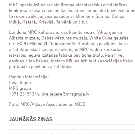
MRC specializējas augsta līmeņa starptautisku arhitektūras
konkursu rīkošanā nacionālas nozīmes jaunu ēku būvniecībai u
to rekonstrukcijai visā pasaulē ar klientiem Somijā, Čehijā,
Indijā, Katarā, Krievijā, Taivānā un citur.
Londonā MRC kultūras jomas klientu vidū ir Viktorijas un
Alberta muzejs, Dabas vēstures muzejs, White Cube galerija
u.c. EXPO Milano 2015 Apvienotās Karalistes paviljons, kura
arhitektonisko risinājumu izvēlējās MRC vadītā konkursā
ietvaros, ieguva izstādes labākā paviljona titulu, kā arī vēl
deviņas citas balvas, tostarp Itālijas Arhitektu asociācijas balvu
par labāko paviljona arhitektūru.
Papildu informācija:
Līva Jēgere
MRS grupa
+371 26151344, liva.jegere@mrsgrupa.lv
Foto: MRC/Adjaye Associates un AB3D
JAUNĀKĀS ZIŅAS