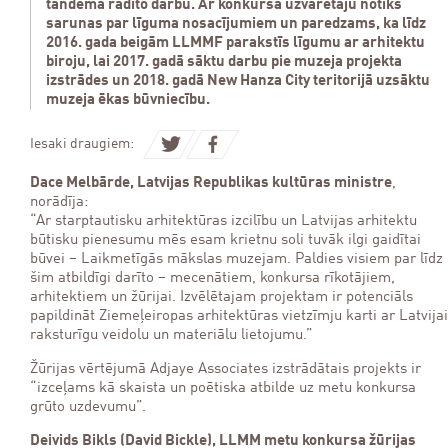
tandēmā radīto darbu. Ar konkursa uzvarētāju notiks
sarunas par līguma nosacījumiem un paredzams, ka līdz
2016. gada beigām LLMMF parakstīs līgumu ar arhitektu
biroju, lai 2017. gadā sāktu darbu pie muzeja projekta
izstrādes un 2018. gadā New Hanza City teritorijā uzsāktu
muzeja ēkas būvniecību.
Iesaki draugiem:
Dace Melbārde, Latvijas Republikas kultūras ministre
,
norādīja:
“Ar starptautisku arhitektūras izcilību un Latvijas arhitektu
būtisku pienesumu mēs esam krietnu soli tuvāk ilgi gaidītai
būvei – Laikmetīgās mākslas muzejam. Paldies visiem par līdz
šim atbildīgi darīto – mecenātiem, konkursa rīkotājiem,
arhitektiem un žūrijai. Izvēlētajam projektam ir potenciāls
papildināt Ziemeļeiropas arhitektūras vietzīmju karti ar Latvijai
raksturīgu veidolu un materiālu lietojumu.”
Žūrijas vērtējumā Adjaye Associates izstrādātais projekts ir
“izceļams kā skaista un poētiska atbilde uz metu konkursa
grūto uzdevumu”.
Deivids Bikls (David Bickle), LLMM metu konkursa žūrijas