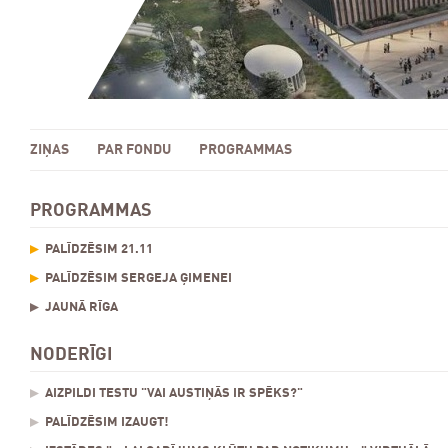
ZIŅAS
PAR FONDU
PROGRAMMAS
PROGRAMMAS
PALĪDZĒSIM 21.11
PALĪDZĒSIM SERGEJA ĢIMENEI
JAUNĀ RĪGA
NODERĪGI
AIZPILDI TESTU "VAI AUSTIŅĀS IR SPĒKS?"
PALĪDZĒSIM IZAUGT!