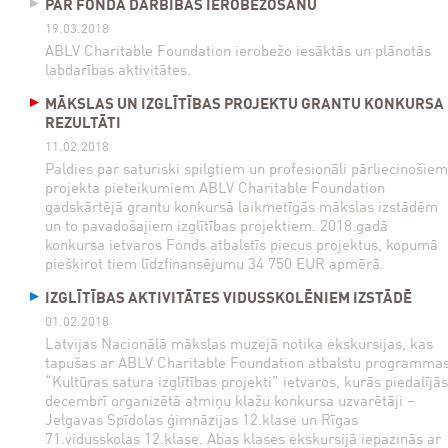
PAR FONDA DARBĪBAS IEROBEŽOŠANU
19.03.2018
ABLV Charitable Foundation ierobežo iesāktās un plānotās
labdarības aktivitātes.
MĀKSLAS UN IZGLĪTĪBAS PROJEKTU GRANTU KONKURSA
REZULTĀTI
11.02.2018
Paldies par saturiski spilgtiem un profesionāli pārliecinošiem
projekta pieteikumiem ABLV Charitable Foundation
gadskārtējā grantu konkursā laikmetīgās mākslas izstādēm
un to pavadošajiem izglītības projektiem. 2018.gadā
konkursa ietvaros Fonds atbalstīs piecus projektus, kopumā
piešķirot tiem līdzfinansējumu 34 750 EUR apmērā.
IZGLĪTĪBAS AKTIVITĀTES VIDUSSKOLĒNIEM IZSTĀDĒ
01.02.2018
Latvijas Nacionālā mākslas muzejā notika ekskursijas, kas
tapušas ar ABLV Charitable Foundation atbalstu programma
“Kultūras satura izglītības projekti” ietvaros, kurās piedalījās
decembrī organizētā atmiņu klažu konkursa uzvarētāji –
Jelgavas Spīdolas ģimnāzijas 12.klase un Rīgas
71.vidusskolas 12.klase. Abas klases ekskursijā iepazinās ar