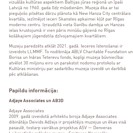
vizuālās kultūras aspektiem Baltijas jūras reģionā un īpaši
Latvijā no 1960. gada līdz mūsdienām. Muzeja ēka ar tai
pieguļošo pilsētas dārzu plānota kā New Hanza City centrālais
kvartāls, iezīmējot ieceri Skanstes apkaimei kļūt par Rīgas
moderno centru. Izraudzītā vieta Ganību dambja un Hanzas
ielas krustojumā ir vien pāris minūšu gājienā no Rīgas
košākajiem jūgendstila dzīvojamajiem kvartāliem.
Muzeju paredzēts atklāt 2021. gadā. Ieceres īstenošanai ir
izveidots LLMMF. To nodibināja ABLV Charitable Foundation un
Borisa un Ināras Teterevu fonds, kopīgi muzeja būvniecībai
atvēlot 30 miljonu eiro un parakstot nodomu protokolu ar
Kultūras ministriju par sadarbību muzeja izveidē un darbībā
pēc atklāšanas.
Papildu informācija:
Adjaye Associates un AB3D
Adjaye Associates
2009. gadā izveidotā arhitektu biroja Adjaye Associates
dibinātājs Deivids Adžejs ir projektējis muzejus un ēkas visā
pasaulē, tostarp vairākus projektus ASV — Denveras