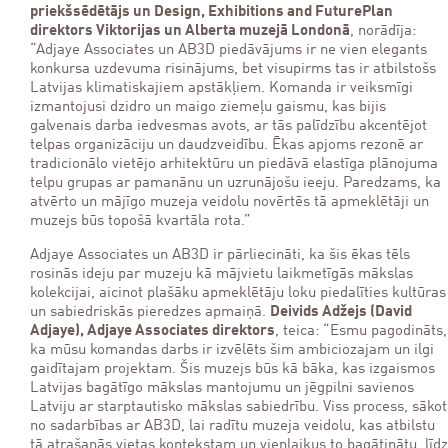
priekšsēdētājs un Design, Exhibitions and FuturePlan
direktors Viktorijas un Alberta muzejā Londonā
, norādīja:
“Adjaye Associates un AB3D piedāvājums ir ne vien elegants
konkursa uzdevuma risinājums, bet visupirms tas ir atbilstošs
Latvijas klimatiskajiem apstākļiem. Komanda ir veiksmīgi
izmantojusi dzidro un maigo ziemeļu gaismu, kas bijis
galvenais darba iedvesmas avots, ar tās palīdzību akcentējot
telpas organizāciju un daudzveidību. Ēkas apjoms rezonē ar
tradicionālo vietējo arhitektūru un piedāvā elastīga plānojuma
telpu grupas ar pamanānu un uzrunājošu ieeju. Paredzams, ka
atvērto un mājīgo muzeja veidolu novērtēs tā apmeklētāji un
muzejs būs topošā kvartāla rota.”
Adjaye Associates un AB3D ir pārliecināti, ka šis ēkas tēls
rosinās ideju par muzeju kā mājvietu laikmetīgās mākslas
kolekcijai, aicinot plašāku apmeklētāju loku piedalīties kultūras
un sabiedriskās pieredzes apmaiņā.
Deivids Adžejs (David
Adjaye), Adjaye Associates direktors
, teica: “Esmu pagodināts,
ka mūsu komandas darbs ir izvēlēts šim ambiciozajam un ilgi
gaidītajam projektam. Šis muzejs būs kā bāka, kas izgaismos
Latvijas bagātīgo mākslas mantojumu un jēgpilni savienos
Latviju ar starptautisko mākslas sabiedrību. Viss process, sākot
no sadarbības ar AB3D, lai radītu muzeja veidolu, kas atbilstu
tā atrašanās vietas kontekstam un vienlaikus to bagātinātu, līdz