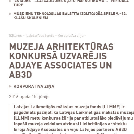
IZSTĀDES "...LAI GADĪJUMS KĻŪTU PAR NOTIKUMU..." VIRTUĀLĀ
TŪRE
MŪSDIENU TEHNOLOĢIJĀS BALSTĪTA IZGLĪTOJOŠA SPĒLE 9.–12.
KLAŠU SKOLĒNIEM
Sākums
–
Labdarības fonds
–
Korporatīva ziņa
–
MUZEJA ARHITEKTŪRAS
KONKURSĀ UZVARĒJIS
ADJAYE ASSOCIATES UN
AB3D
KORPORATĪVA ZIŅA
2016. gada 15. jūnijs
Latvijas Laikmetīgās mākslas muzeja fonds (LLMMF) ir
pagodināts paziņot, ka Latvijas Laikmetīgās mākslas muzej
(LLMM) metu konkursa žūrija par atbilstošāko piedāvājumu
topošā muzeja veidolam atzinusi Lielbritānijas arhitektu
biroja Adjaye Associates un viņu Latvijas partneru AB3D