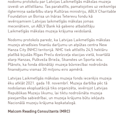
nodomu protokolu par Latvijas Laikmetīgās mākslas muzeja
izveidi un attīstīšanu. Tas parakstīts, pamatojoties uz veiksmīg
ilgtermiņa sadarbību starp Kultūras ministriju, ABLV Charitable
Foundation un Borisa un Ināras Teterevu fondu kā
ievērojamiem Latvijas laikmetīgās mākslas jomas
mecenātiem, un ABLV Bank kā galveno atbalstītāju
Laikmetīgās mākslas muzeja krājuma veidošanā.
Nodomu protokols paredz, ka Latvijas Laikmetīgās mākslas
muzejs atradīsies finanšu darījumu un atpūtas centra New
Hanza City (NHC) teritorijā. NHC tiek attīstīts 24,5 hektāru
platībā bijušās Rīgas Preču dzelzceļa stacijas vietā, kvartālā
starp Hanzas, Pulkveža Brieža, Skanstes un Sporta ielu.
Plānots, ka fonda dibinātāji muzeja būvniecībai nodrošinās
finansējumu vismaz 30 miljonu eiro apmērā.
Latvijas Laikmetīgās mākslas muzeja fonds iecerējis muzeja
ēku atklāt 2021. gada 18. novembrī. Muzeja darbība pēc tā
nodošanas ekspluatācijā tiks organizēta, ievērojot Latvijas
Republikas Muzeju likumu, lai tiktu nodrošināta muzeja
pieejamība sabiedrībai, un muzeja krājums būtu iekļauts
Nacionālā muzeju krājuma kopkatalogā.
Malcom Reading Consultants (MRC)