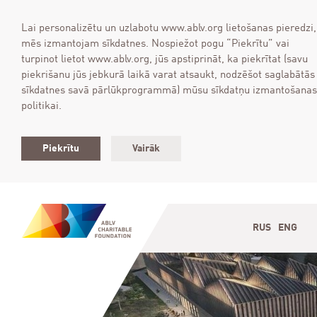
Lai personalizētu un uzlabotu www.ablv.org lietošanas pieredzi,
mēs izmantojam sīkdatnes. Nospiežot pogu “Piekrītu” vai
turpinot lietot www.ablv.org, jūs apstiprināt, ka piekrītat (savu
piekrišanu jūs jebkurā laikā varat atsaukt, nodzēšot saglabātās
sīkdatnes savā pārlūkprogrammā) mūsu sīkdatņu izmantošanas
politikai.
Piekrītu
Vairāk
RUS
ENG