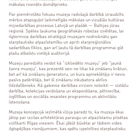
mākslas rosināts domātprieks.
Par piemērotāko fokusu muzeja radošajā darbībā izraudzīts
mērķis atspoguļot laikmetīgās mākslas un vizuālās kultūras
mijiedarbības procesus Latvijā un plašāk — Baltijas jūras
reģionā. Spēles laukuma ģeogrāfiskās robežas izvēlētas, lai
ilgtermiņa darbības stratēģijā muzejam nodrošinātu gan
starptautisko atpazīstamību un apriti starpreģionālos
sadarbības tīklos, gan arī ļautu tā darbības programmai gūt
plašu atbalstu vietējā auditorijā.
Muzeju paredzēts veidot kā “izkliedēto muzeju” jeb “jaunā
žanra muzeju”, kas prezentē sevi ne tikai kā zināšanu krātuvi,
bet arī kā zināšanu ģeneratoru, un kura apmeklētājs ir nevis
pasīvs patērētājs, bet šī zināšanu inkubatora aktīvs
līdzdalībnieks. Kā galvenie darbības virzieni noteikti — izstāžu
darbība, kolekcijas veidošana un eksponēšana, pētniecība,
izglītības un sociālās iesaistes programmu un aktivitāšu
īstenošana.
Muzeja koncepcijā iezīmētā vīzija paredz to, ka muzeja ēkai
jātop par izcilas arhitektūras paraugu un atpazīstamu pilsētas
vizītkarti Rīgas viesiem. Ēkai jābūt būvētai ar tādiem vides
ilgtspējības risinājumiem, kas spētu izpelnīties starptautisku