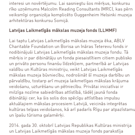
interesi un novērtējumu. Lai sasniegtu šos mērķus, konkursu
rīko uzņēmums Malcolm Reading Consultants (MRC), kas pērn
veiksmīgi organizēja komplicēto Guggenheim Helsinki muzeja
arhitektūras konkursu Somijā.
Latvijas Laikmetīgās mākslas muzeja fonds (LLMMF)
Lai taptu Latvijas Laikmetīgās mākslas muzeja ēka, ABLV
Charitable Foundation un Borisa un Ināras Teterevu fonds ir
nodibinājuši Latvijas Laikmetīgās mākslas muzeja fondu. Tā
mērķis ir par dibinātāju un fonda piesaistītiem citiem publisko
un privāto personu finanšu līdzekļiem, partnerībā ar Latvijas
valdību un Kultūras ministriju, veikt Latvijas Laikmetīgās
mākslas muzeja būvniecību, nodrošināt šī muzeja darbību un
pārvaldību, tostarp arī muzeja laikmetīgas mākslas krājuma
veidošanu, uzturēšanu un pētniecību. Privātai iniciatīvai ir
milzīga nozīme sabiedrības attīstībā, tādēļ jaunā fonda
dibinātāji cer, ka šis solis dos spēcīgu attīstības impulsu
aktuālajiem mākslas procesiem Latvijā, veicinās integrētas
kultūras telpas veidošanos, kā arī padarīs Rīgu par atpazīstam
un īpašu tūrisma galamērķi.
2014. gada 30. oktobrī Latvijas Republikas Kultūras ministrija
un Latvijas Laikmetīgās mākslas muzeja fonds parakstīja