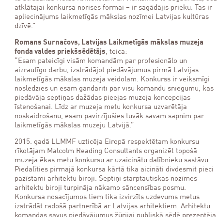
atklātajai konkursa norises formai – ir sagādājis prieku. Tas ir
apliecinājums laikmetīgās mākslas nozīmei Latvijas kultūras
dzīvē.”
Romans Surnačovs, Latvijas Laikmetīgās mākslas muzeja
fonda valdes priekšsēdētājs
, teica:
“Esam pateicīgi visām komandām par profesionālo un
aizrautīgo darbu, izstrādājot piedāvājumus pirmā Latvijas
laikmetīgās mākslas muzeja veidolam. Konkurss ir veiksmīgi
noslēdzies un esam gandarīti par visu komandu sniegumu, kas
piedāvāja septiņas dažādas pieejas muzeja koncepcijas
īstenošanai. Līdz ar muzeja metu konkursa uzvarētāja
noskaidrošanu, esam pavirzījušies tuvāk savam sapnim par
laikmetīgās mākslas muzeju Latvijā.”
2015. gadā LLMMF uzticēja Eiropā respektētam konkursu
rīkotājam Malcolm Reading Consultants organizēt topošā
muzeja ēkas metu konkursu ar uzaicinātu dalībnieku sastāvu.
Piedalīties pirmajā konkursa kārtā tika aicināti divdesmit pieci
pazīstami arhitektu biroji. Septiņi starptautiskas nozīmes
arhitektu biroji turpināja nākamo sāncensības posmu.
Konkursa nosacījumos tiem tika izvirzīts uzdevums metus
izstrādāt radošā partnerībā ar Latvijas arhitektiem. Arhitektu
komandas savus piedāvājumus žūrijai publiskā sēdē prezentēja