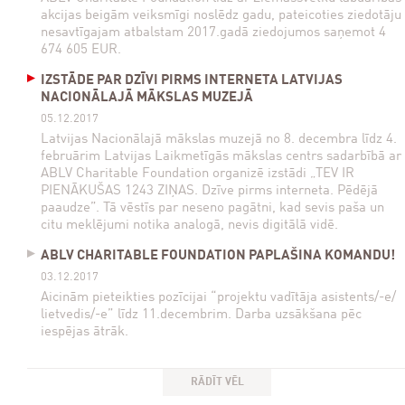
akcijas beigām veiksmīgi noslēdz gadu, pateicoties ziedotāju
nesavtīgajam atbalstam 2017.gadā ziedojumos saņemot 4
674 605 EUR.
IZSTĀDE PAR DZĪVI PIRMS INTERNETA LATVIJAS
NACIONĀLAJĀ MĀKSLAS MUZEJĀ
05.12.2017
Latvijas Nacionālajā mākslas muzejā no 8. decembra līdz 4.
februārim Latvijas Laikmetīgās mākslas centrs sadarbībā ar
ABLV Charitable Foundation organizē izstādi „TEV IR
PIENĀKUŠAS 1243 ZIŅAS. Dzīve pirms interneta. Pēdējā
paaudze”. Tā vēstīs par neseno pagātni, kad sevis paša un
citu meklējumi notika analogā, nevis digitālā vidē.
ABLV CHARITABLE FOUNDATION PAPLAŠINA KOMANDU!
03.12.2017
Aicinām pieteikties pozīcijai “projektu vadītāja asistents/-e/
lietvedis/-e” līdz 11.decembrim. Darba uzsākšana pēc
iespējas ātrāk.
RĀDĪT VĒL