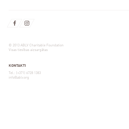
© 2013 ABLV Charitable Foundation
Visas tiesības aizsargātas
KONTAKTI
Tel.: (+371) 6728 1383
info@ablv.org