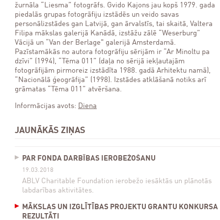
žurnāla “Liesma” fotogrāfs. Gvido Kajons jau kopš 1979. gada
piedalās grupas fotogrāfiju izstādēs un veido savas
personālizstādes gan Latvijā, gan ārvalstīs, tai skaitā, Valtera
Filipa mākslas galerijā Kanādā, izstāžu zālē “Weserburg”
Vācijā un “Van der Berlage" galerijā Amsterdamā.
Pazīstamākās no autora fotogrāfiju sērijām ir “Ar Minoltu pa
dzīvi” (1994), “Tēma 011” (daļa no sērijā iekļautajām
fotogrāfijām pirmoreiz izstādīta 1988. gadā Arhitektu namā),
“Nacionālā ģeogrāfija” (1998). Izstādes atklāšanā notiks arī
grāmatas “Tēma 011” atvēršana.
Informācijas avots:
Diena
JAUNĀKĀS ZIŅAS
PAR FONDA DARBĪBAS IEROBEŽOŠANU
19.03.2018
ABLV Charitable Foundation ierobežo iesāktās un plānotās
labdarības aktivitātes.
MĀKSLAS UN IZGLĪTĪBAS PROJEKTU GRANTU KONKURSA
REZULTĀTI