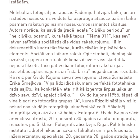
izstādēm.
Melnbaltās fotogrāfijas tapušas Padomju Latvijas laikā, un arī
izstādes nosaukums veidots kā asprātīga atsauce uz šim laika
posmam raksturīgo iezīmi nosaukumos izmantot skaitļus.
Autors norāda, ka savā daiļradē iedala “cilvēku periodu” un
“ne-cilvēku posmu”, kura laikā tapusi “Tēma 011”, kas sevī
ietver satīrisku sociālistiskās vides raksturojumu. Tā ir
dokumentālo kadru fiksēšana, kurās cilvēks ir pilsētvides
elements. Sociālisma laikam raksturīgie simboli, ideoloģiski
uzraksti, gājieni un rituāli, ikdienas dzīve – viss šķiet it kā
nejauši fiksēts, taču patiesībā ir fotogrāfam raksturīgās
pacietības apliecinājums un “īstā brīža” nogaidīšanas rezultāts.
Kā reiz par Gvido Kajonu savu novērojumu izteica žurnāliste
Ērika Šmeļkova: “Viņa līdz idiotiskumam perfektā fototehnika
rada sajūtu, ka konkrētā vieta ir it kā izņemta ārpus laika un
dzīvo savu dzīvi, apejot cilvēku.” Gvido Kajons (1955) tāpat kā
viņa biedri no fotogrāfu grupas “A”, kuras līdzdibinātājs viņš ir,
nekad nav studējis fotogrāfiju akadēmiskā ceļā. Sākotnēji
fotogrāfija viņu aizrāva kā hobijs. Fotografēt Gvido Kajons sāci
ar vectēva atrastu, 20. gadsimta 30. gados ražotu fotoaparātu,
mācoties jau 5. klasē. Fotogrāfs absolvējis Rīgas Politehniskā
institūta radiotehnikas un sakaru fakultāti un ir profesionāls
inženierzinātņu speciālists, 20. gadsimta 90. gados strādājis kā