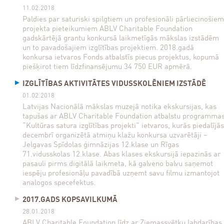
11.02.2018
Paldies par saturiski spilgtiem un profesionāli pārliecinošiem
projekta pieteikumiem ABLV Charitable Foundation
gadskārtējā grantu konkursā laikmetīgās mākslas izstādēm
un to pavadošajiem izglītības projektiem. 2018.gadā
konkursa ietvaros Fonds atbalstīs piecus projektus, kopumā
piešķirot tiem līdzfinansējumu 34 750 EUR apmērā.
IZGLĪTĪBAS AKTIVITĀTES VIDUSSKOLĒNIEM IZSTĀDĒ
01.02.2018
Latvijas Nacionālā mākslas muzejā notika ekskursijas, kas
tapušas ar ABLV Charitable Foundation atbalstu programma
“Kultūras satura izglītības projekti” ietvaros, kurās piedalījās
decembrī organizētā atmiņu klažu konkursa uzvarētāji –
Jelgavas Spīdolas ģimnāzijas 12.klase un Rīgas
71.vidusskolas 12.klase. Abas klases ekskursijā iepazinās ar
pasauli pirms digitālā laikmeta, kā galveno balvu saņemot
iespēju profesionāļu pavadībā uzņemt savu filmu izmantojot
analogos specefektus.
2017.GADS KOPSAVILKUMĀ
28.01.2018
ABLV Charitable Foundation līdz ar Ziemassvētku labdarības