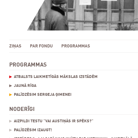
ZIŅAS
PAR FONDU
PROGRAMMAS
PROGRAMMAS
ATBALSTS LAIKMETĪGĀS MĀKSLAS IZSTĀDĒM
JAUNĀ RĪGA
PALĪDZĒSIM SERGEJA ĢIMENEI
NODERĪGI
AIZPILDI TESTU "VAI AUSTIŅĀS IR SPĒKS?"
PALĪDZĒSIM IZAUGT!