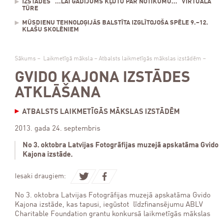
IZSTĀDES "...LAI GADĪJUMS KĻŪTU PAR NOTIKUMU..." VIRTUĀLĀ
TŪRE
MŪSDIENU TEHNOLOĢIJĀS BALSTĪTA IZGLĪTOJOŠA SPĒLE 9.–12.
KLAŠU SKOLĒNIEM
Sākums
–
Laikmetīgā māksla
–
Atbalsts laikmetīgās mākslas izstādēm
–
GVIDO KAJONA IZSTĀDES
ATKLĀŠANA
ATBALSTS LAIKMETĪGĀS MĀKSLAS IZSTĀDĒM
2013. gada 24. septembris
No 3. oktobra Latvijas Fotogrāfijas muzejā apskatāma Gvido
Kajona izstāde.
Iesaki draugiem:
No 3. oktobra Latvijas Fotogrāfijas muzejā apskatāma Gvido
Kajona izstāde, kas tapusi, iegūstot līdzfinansējumu ABLV
Charitable Foundation grantu konkursā laikmetīgās mākslas