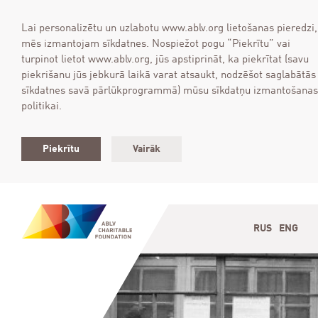
Lai personalizētu un uzlabotu www.ablv.org lietošanas pieredzi,
mēs izmantojam sīkdatnes. Nospiežot pogu “Piekrītu” vai
turpinot lietot www.ablv.org, jūs apstiprināt, ka piekrītat (savu
piekrišanu jūs jebkurā laikā varat atsaukt, nodzēšot saglabātās
sīkdatnes savā pārlūkprogrammā) mūsu sīkdatņu izmantošanas
politikai.
Piekrītu
Vairāk
RUS
ENG