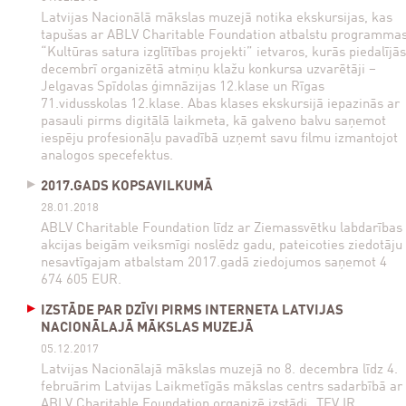
Latvijas Nacionālā mākslas muzejā notika ekskursijas, kas
tapušas ar ABLV Charitable Foundation atbalstu programma
“Kultūras satura izglītības projekti” ietvaros, kurās piedalījās
decembrī organizētā atmiņu klažu konkursa uzvarētāji –
Jelgavas Spīdolas ģimnāzijas 12.klase un Rīgas
71.vidusskolas 12.klase. Abas klases ekskursijā iepazinās ar
pasauli pirms digitālā laikmeta, kā galveno balvu saņemot
iespēju profesionāļu pavadībā uzņemt savu filmu izmantojot
analogos specefektus.
2017.GADS KOPSAVILKUMĀ
28.01.2018
ABLV Charitable Foundation līdz ar Ziemassvētku labdarības
akcijas beigām veiksmīgi noslēdz gadu, pateicoties ziedotāju
nesavtīgajam atbalstam 2017.gadā ziedojumos saņemot 4
674 605 EUR.
IZSTĀDE PAR DZĪVI PIRMS INTERNETA LATVIJAS
NACIONĀLAJĀ MĀKSLAS MUZEJĀ
05.12.2017
Latvijas Nacionālajā mākslas muzejā no 8. decembra līdz 4.
februārim Latvijas Laikmetīgās mākslas centrs sadarbībā ar
ABLV Charitable Foundation organizē izstādi „TEV IR