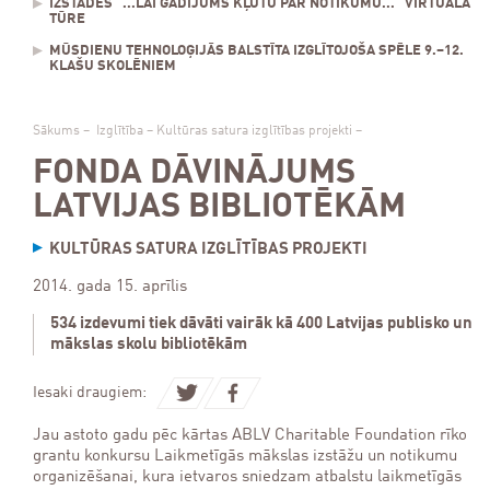
IZSTĀDES "...LAI GADĪJUMS KĻŪTU PAR NOTIKUMU..." VIRTUĀLĀ
TŪRE
MŪSDIENU TEHNOLOĢIJĀS BALSTĪTA IZGLĪTOJOŠA SPĒLE 9.–12.
KLAŠU SKOLĒNIEM
Sākums
–
Izglītība
–
Kultūras satura izglītības projekti
–
FONDA DĀVINĀJUMS
LATVIJAS BIBLIOTĒKĀM
KULTŪRAS SATURA IZGLĪTĪBAS PROJEKTI
2014. gada 15. aprīlis
534 izdevumi tiek dāvāti vairāk kā 400 Latvijas publisko un
mākslas skolu bibliotēkām
Iesaki draugiem:
Jau astoto gadu pēc kārtas ABLV Charitable Foundation rīko
grantu konkursu Laikmetīgās mākslas izstāžu un notikumu
organizēšanai, kura ietvaros sniedzam atbalstu laikmetīgās