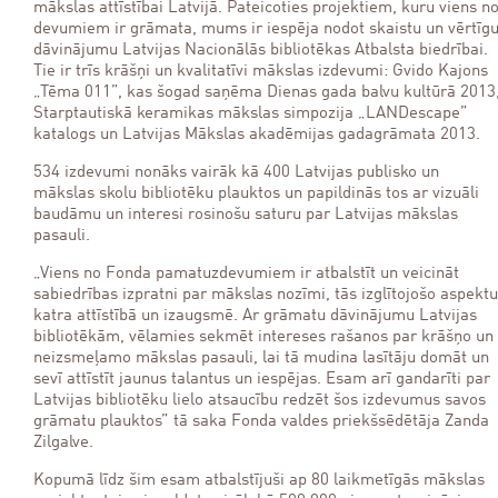
mākslas attīstībai Latvijā. Pateicoties projektiem, kuru viens n
devumiem ir grāmata, mums ir iespēja nodot skaistu un vērtīg
dāvinājumu Latvijas Nacionālās bibliotēkas Atbalsta biedrībai.
Tie ir trīs krāšņi un kvalitatīvi mākslas izdevumi: Gvido Kajons
„Tēma 011”, kas šogad saņēma Dienas gada balvu kultūrā 2013
Starptautiskā keramikas mākslas simpozija „LANDescape”
katalogs un Latvijas Mākslas akadēmijas gadagrāmata 2013.
534 izdevumi nonāks vairāk kā 400 Latvijas publisko un
mākslas skolu bibliotēku plauktos un papildinās tos ar vizuāli
baudāmu un interesi rosinošu saturu par Latvijas mākslas
pasauli.
„Viens no Fonda pamatuzdevumiem ir atbalstīt un veicināt
sabiedrības izpratni par mākslas nozīmi, tās izglītojošo aspektu
katra attīstībā un izaugsmē. Ar grāmatu dāvinājumu Latvijas
bibliotēkām, vēlamies sekmēt intereses rašanos par krāšņo un
neizsmeļamo mākslas pasauli, lai tā mudina lasītāju domāt un
sevī attīstīt jaunus talantus un iespējas. Esam arī gandarīti par
Latvijas bibliotēku lielo atsaucību redzēt šos izdevumus savos
grāmatu plauktos” tā saka Fonda valdes priekšsēdētāja Zanda
Zilgalve.
Kopumā līdz šim esam atbalstījuši ap 80 laikmetīgās mākslas