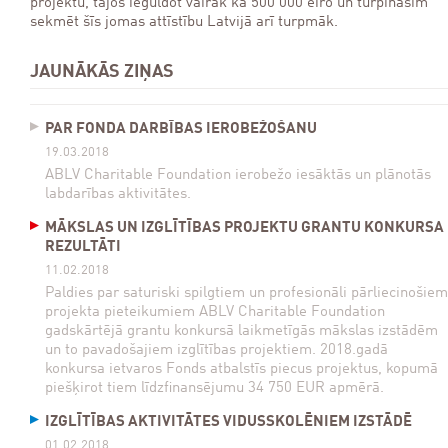
projektu, tajos ieguldot vairāk kā 500 000 eiro un turpināsim
sekmēt šīs jomas attīstību Latvijā arī turpmāk.
JAUNĀKĀS ZIŅAS
PAR FONDA DARBĪBAS IEROBEŽOŠANU
19.03.2018
ABLV Charitable Foundation ierobežo iesāktās un plānotās
labdarības aktivitātes.
MĀKSLAS UN IZGLĪTĪBAS PROJEKTU GRANTU KONKURSA
REZULTĀTI
11.02.2018
Paldies par saturiski spilgtiem un profesionāli pārliecinošiem
projekta pieteikumiem ABLV Charitable Foundation
gadskārtējā grantu konkursā laikmetīgās mākslas izstādēm
un to pavadošajiem izglītības projektiem. 2018.gadā
konkursa ietvaros Fonds atbalstīs piecus projektus, kopumā
piešķirot tiem līdzfinansējumu 34 750 EUR apmērā.
IZGLĪTĪBAS AKTIVITĀTES VIDUSSKOLĒNIEM IZSTĀDĒ
01.02.2018