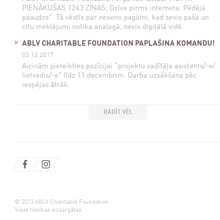
PIENĀKUŠAS 1243 ZIŅAS. Dzīve pirms interneta. Pēdējā
paaudze”. Tā vēstīs par neseno pagātni, kad sevis paša un
citu meklējumi notika analogā, nevis digitālā vidē.
ABLV CHARITABLE FOUNDATION PAPLAŠINA KOMANDU!
03.12.2017
Aicinām pieteikties pozīcijai “projektu vadītāja asistents/-e/
lietvedis/-e” līdz 11.decembrim. Darba uzsākšana pēc
iespējas ātrāk.
RĀDĪT VĒL
© 2013 ABLV Charitable Foundation
Visas tiesības aizsargātas