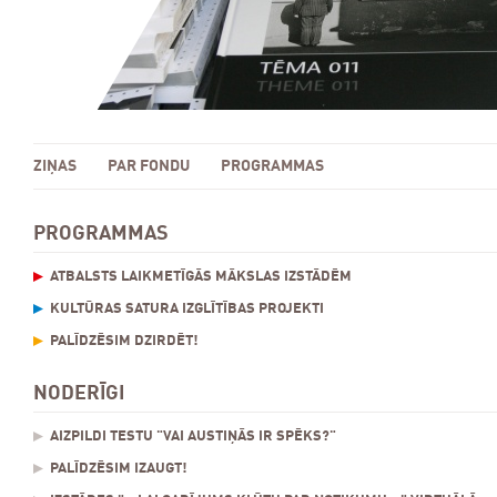
ZIŅAS
PAR FONDU
PROGRAMMAS
PROGRAMMAS
ATBALSTS LAIKMETĪGĀS MĀKSLAS IZSTĀDĒM
KULTŪRAS SATURA IZGLĪTĪBAS PROJEKTI
PALĪDZĒSIM DZIRDĒT!
NODERĪGI
AIZPILDI TESTU "VAI AUSTIŅĀS IR SPĒKS?"
PALĪDZĒSIM IZAUGT!