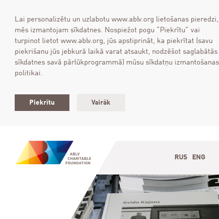
Lai personalizētu un uzlabotu www.ablv.org lietošanas pieredzi,
mēs izmantojam sīkdatnes. Nospiežot pogu “Piekrītu” vai
turpinot lietot www.ablv.org, jūs apstiprināt, ka piekrītat (savu
piekrišanu jūs jebkurā laikā varat atsaukt, nodzēšot saglabātās
sīkdatnes savā pārlūkprogrammā) mūsu sīkdatņu izmantošanas
politikai.
Piekrītu
Vairāk
RUS
ENG