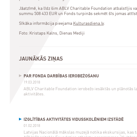
Jāatzīmē, ka līdz šim ABLV Charitable Foundation atbalstījis v
summu 508 433 EUR un Fonds turpinās sekmēt šīs jomas attīstību
Sīkāka informācija pieejama
Kulturasdiena.lv
.
Foto: Kristaps Kalns, Dienas Mediji
JAUNĀKĀS ZIŅAS
PAR FONDA DARBĪBAS IEROBEŽOŠANU
19.03.2018
ABLV Charitable Foundation ierobežo iesāktās un plānotās l
aktivitātes.
IZGLĪTĪBAS AKTIVITĀTES VIDUSSKOLĒNIEM IZSTĀDĒ
01.02.2018
Latvijas Nacionālā mākslas muzejā notika ekskursijas, kas 