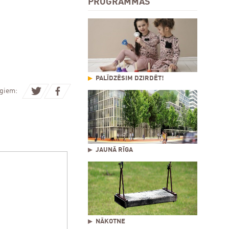
PROGRAMMAS
PALĪDZĒSIM DZIRDĒT!
ugiem:
JAUNĀ RĪGA
NĀKOTNE