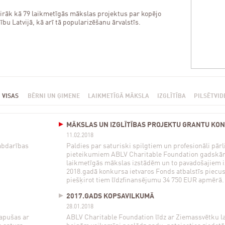
airāk kā 79 laikmetīgās mākslas projektus par kopējo
 Latvijā, kā arī tā popularizēšanu ārvalstīs.
VISAS
BĒRNI UN ĢIMENE
LAIKMETĪGĀ MĀKSLA
IZGLĪTĪBA
PILSĒTVID
MĀKSLAS UN IZGLĪTĪBAS PROJEKTU GRANTU KON
11.02.2018
abdarības
Paldies par saturiski spilgtiem un profesionāli pār
pieteikumiem ABLV Charitable Foundation gadskār
laikmetīgās mākslas izstādēm un to pavadošajiem i
2018.gadā konkursa ietvaros Fonds atbalstīs piecu
piešķirot tiem līdzfinansējumu 34 750 EUR apmērā.
2017.GADS KOPSAVILKUMĀ
28.01.2018
tapušas ar
ABLV Charitable Foundation līdz ar Ziemassvētku l