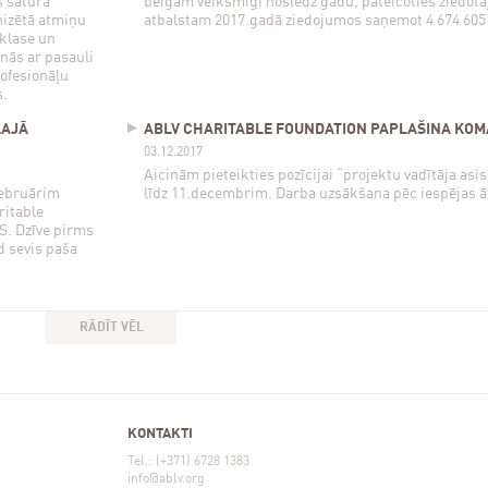
 satura
beigām veiksmīgi noslēdz gadu, pateicoties ziedot
nizētā atmiņu
atbalstam 2017.gadā ziedojumos saņemot 4 674 605
.klase un
nās ar pasauli
rofesionāļu
s.
LAJĀ
ABLV CHARITABLE FOUNDATION PAPLAŠINA KO
03.12.2017
Aicinām pieteikties pozīcijai “projektu vadītāja asis
februārim
līdz 11.decembrim. Darba uzsākšana pēc iespējas ā
ritable
S. Dzīve pirms
d sevis paša
RĀDĪT VĒL
KONTAKTI
Tel.: (+371) 6728 1383
info@ablv.org