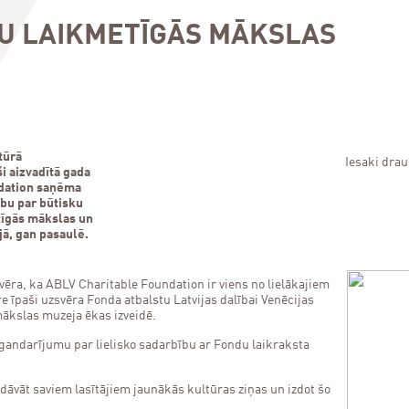
MU LAIKMETĪGĀS MĀKSLAS
tūrā
Iesaki dra
i aizvadītā gada
ndation saņēma
ību par būtisku
tīgās mākslas un
jā, gan pasaulē.
ēra, ka ABLV Charitable Foundation ir viens no lielākajiem
e īpaši uzsvēra Fonda atbalstu Latvijas dalībai Venēcijas
mākslas muzeja ēkas izveidē.
gandarījumu par lielisko sadarbību ar Fondu laikraksta
edāvāt saviem lasītājiem jaunākās kultūras ziņas un izdot šo