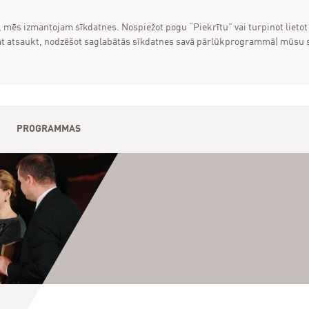
, mēs izmantojam sīkdatnes. Nospiežot pogu “Piekrītu” vai turpinot lietot
varat atsaukt, nodzēšot saglabātās sīkdatnes savā pārlūkprogrammā) mūsu
PROGRAMMAS