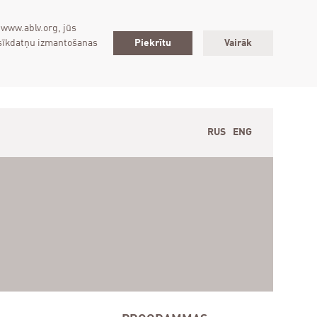
 www.ablv.org, jūs
 sīkdatņu izmantošanas
Piekrītu
Vairāk
RUS
ENG