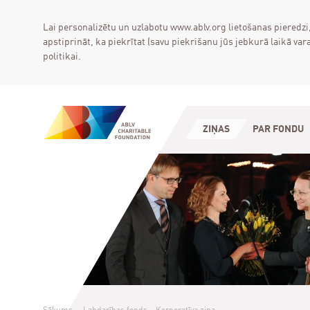
Lai personalizētu un uzlabotu www.ablv.org lietošanas pieredzi
apstiprināt, ka piekrītat (savu piekrišanu jūs jebkurā laikā 
politikai.
ZIŅAS
PAR FONDU