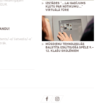
āju nesavtīgajam
IZSTĀDES "...LAI GADĪJUMS
 EUR.
KĻŪTU PAR NOTIKUMU..."
VIRTUĀLĀ TŪRE
MANDU!
tents/-e/ lietvedis/-e”
trāk.
MŪSDIENU TEHNOLOĢIJĀS
BALSTĪTA IZGLĪTOJOŠA SPĒLE 9.–
12. KLAŠU SKOLĒNIEM