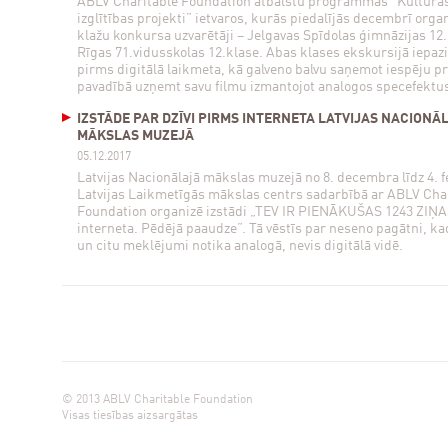
ABLV Charitable Foundation atbalstu programmas “Kultūras
izglītības projekti” ietvaros, kurās piedalījās decembrī orga
klažu konkursa uzvarētāji – Jelgavas Spīdolas ģimnāzijas 12
Rīgas 71.vidusskolas 12.klase. Abas klases ekskursijā iepazi
pirms digitālā laikmeta, kā galveno balvu saņemot iespēju p
pavadībā uzņemt savu filmu izmantojot analogos specefektu
IZSTĀDE PAR DZĪVI PIRMS INTERNETA LATVIJAS NACIONĀ
MĀKSLAS MUZEJĀ
05.12.2017
Latvijas Nacionālajā mākslas muzejā no 8. decembra līdz 4. 
Latvijas Laikmetīgās mākslas centrs sadarbībā ar ABLV Cha
Foundation organizē izstādi „TEV IR PIENĀKUŠAS 1243 ZIŅA
interneta. Pēdējā paaudze”. Tā vēstīs par neseno pagātni, ka
un citu meklējumi notika analogā, nevis digitālā vidē.
© 2013 ABLV Charitable Foundation
Visas tiesības aizsargātas