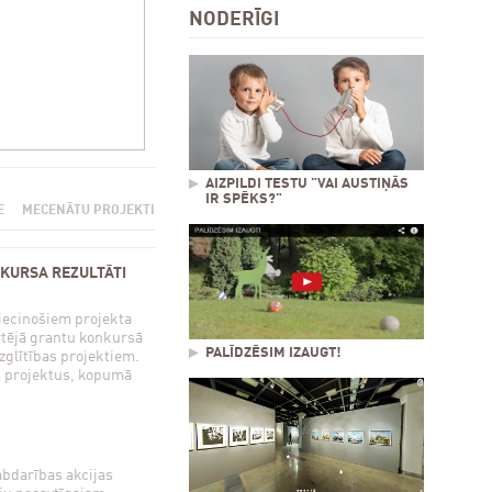
NODERĪGI
AIZPILDI TESTU "VAI AUSTIŅĀS
IR SPĒKS?"
E
MECENĀTU PROJEKTI
KURSA REZULTĀTI
liecinošiem projekta
tējā grantu konkursā
PALĪDZĒSIM IZAUGT!
zglītības projektiem.
s projektus, kopumā
abdarības akcijas