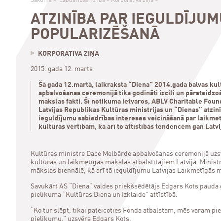
Sākums
–
Labdarības fonds
–
Korporatīva ziņa
–
ATZINĪBA PAR IEGULDĪJU
POPULARIZĒŠANĀ
KORPORATĪVA ZIŅA
2015. gada 12. marts
Šā gada 12.martā, laikraksta “Diena” 2014.gada balvas kul
apbalvošanas ceremonijā tika godināti izcili un pārsteidzoš
mākslas fakti. Šī notikuma ietvaros, ABLV Charitable Fou
Latvijas Republikas Kultūras ministrijas un “Dienas” atzin
ieguldījumu sabiedrības intereses veicināšanā par laikme
kultūras vērtībām, kā arī to attīstības tendencēm gan Latvi
Kultūras ministre Dace Melbārde apbalvošanas ceremonijā uzsv
kultūras un laikmetīgās mākslas atbalstītājiem Latvijā. Ministr
mākslas biennālē, kā arī tā ieguldījumu Latvijas Laikmetīgās 
Savukārt AS “Diena” valdes priekšsēdētājs Edgars Kots pauda 
pielikuma “Kultūras Diena un Izklaide” attīstībā.
“Ko tur slēpt, tikai pateicoties Fonda atbalstam, mēs varam pi
pielikumu,” uzsvēra Edgars Kots.