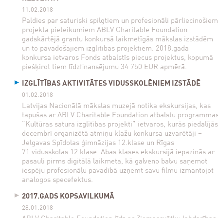
11.02.2018
Paldies par saturiski spilgtiem un profesionāli pārliecinošiem
projekta pieteikumiem ABLV Charitable Foundation
gadskārtējā grantu konkursā laikmetīgās mākslas izstādēm
un to pavadošajiem izglītības projektiem. 2018.gadā
konkursa ietvaros Fonds atbalstīs piecus projektus, kopumā
piešķirot tiem līdzfinansējumu 34 750 EUR apmērā.
IZGLĪTĪBAS AKTIVITĀTES VIDUSSKOLĒNIEM IZSTĀDĒ
01.02.2018
Latvijas Nacionālā mākslas muzejā notika ekskursijas, kas
tapušas ar ABLV Charitable Foundation atbalstu programma
“Kultūras satura izglītības projekti” ietvaros, kurās piedalījās
decembrī organizētā atmiņu klažu konkursa uzvarētāji –
Jelgavas Spīdolas ģimnāzijas 12.klase un Rīgas
71.vidusskolas 12.klase. Abas klases ekskursijā iepazinās ar
pasauli pirms digitālā laikmeta, kā galveno balvu saņemot
iespēju profesionāļu pavadībā uzņemt savu filmu izmantojot
analogos specefektus.
2017.GADS KOPSAVILKUMĀ
28.01.2018