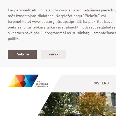
Lai personalizētu un uzlabotu www.ablv.org lietošanas pieredzi,
mēs izmantojam sīkdatnes. Nospiežot pogu “Piekrītu” vai
turpinot lietot www.ablv.org, jūs apstiprināt, ka piekrītat (savu
piekrišanu jūs jebkurā laikā varat atsaukt, nodzēšot saglabātās
sīkdatnes savā pārlūkprogrammā) mūsu sīkdatņu izmantošanas
politikai.
Piekrītu
Vairāk
RUS
ENG