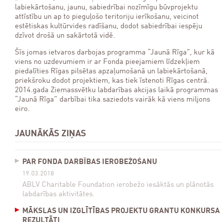
labiekārtošanu, jaunu, sabiedrībai nozīmīgu būvprojektu
attīstību un ap to pieguļošo teritoriju ierīkošanu, veicinot
estētiskas kultūrvides radīšanu, dodot sabiedrībai iespēju
dzīvot drošā un sakārtotā vidē.
Šīs jomas ietvaros darbojas programma “Jaunā Rīga”, kur kā
viens no uzdevumiem ir ar Fonda pieejamiem līdzekļiem
piedalīties Rīgas pilsētas apzaļumošanā un labiekārtošanā,
priekšroku dodot projektiem, kas tiek īstenoti Rīgas centrā.
2014.gada Ziemassvētku labdarības akcijas laikā programmas
“Jaunā Rīga” darbībai tika saziedots vairāk kā viens miljons
eiro.
JAUNĀKĀS ZIŅAS
PAR FONDA DARBĪBAS IEROBEŽOŠANU
19.03.2018
ABLV Charitable Foundation ierobežo iesāktās un plānotās
labdarības aktivitātes.
MĀKSLAS UN IZGLĪTĪBAS PROJEKTU GRANTU KONKURSA
REZULTĀTI