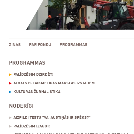
ZIŅAS
PAR FONDU
PROGRAMMAS
PROGRAMMAS
PALĪDZĒSIM DZIRDĒT!
ATBALSTS LAIKMETĪGĀS MĀKSLAS IZSTĀDĒM
KULTŪRAS ŽURNĀLISTIKA
NODERĪGI
AIZPILDI TESTU "VAI AUSTIŅĀS IR SPĒKS?"
PALĪDZĒSIM IZAUGT!