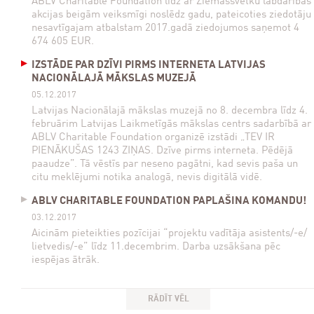
ABLV Charitable Foundation līdz ar Ziemassvētku labdarības
akcijas beigām veiksmīgi noslēdz gadu, pateicoties ziedotāju
nesavtīgajam atbalstam 2017.gadā ziedojumos saņemot 4
674 605 EUR.
IZSTĀDE PAR DZĪVI PIRMS INTERNETA LATVIJAS
NACIONĀLAJĀ MĀKSLAS MUZEJĀ
05.12.2017
Latvijas Nacionālajā mākslas muzejā no 8. decembra līdz 4.
februārim Latvijas Laikmetīgās mākslas centrs sadarbībā ar
ABLV Charitable Foundation organizē izstādi „TEV IR
PIENĀKUŠAS 1243 ZIŅAS. Dzīve pirms interneta. Pēdējā
paaudze”. Tā vēstīs par neseno pagātni, kad sevis paša un
citu meklējumi notika analogā, nevis digitālā vidē.
ABLV CHARITABLE FOUNDATION PAPLAŠINA KOMANDU!
03.12.2017
Aicinām pieteikties pozīcijai “projektu vadītāja asistents/-e/
lietvedis/-e” līdz 11.decembrim. Darba uzsākšana pēc
iespējas ātrāk.
RĀDĪT VĒL