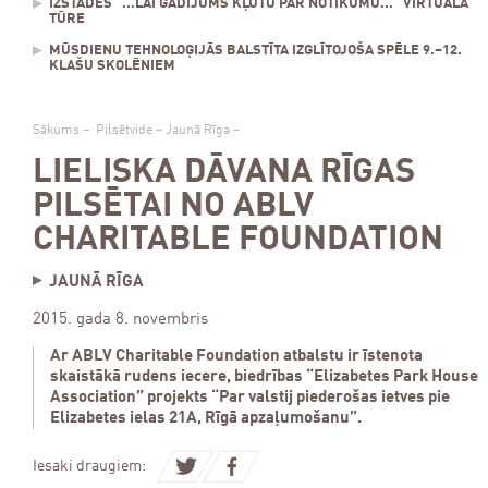
IZSTĀDES "...LAI GADĪJUMS KĻŪTU PAR NOTIKUMU..." VIRTUĀLĀ
TŪRE
MŪSDIENU TEHNOLOĢIJĀS BALSTĪTA IZGLĪTOJOŠA SPĒLE 9.–12.
KLAŠU SKOLĒNIEM
Sākums
–
Pilsētvide
–
Jaunā Rīga
–
LIELISKA DĀVANA RĪGAS
PILSĒTAI NO ABLV
CHARITABLE FOUNDATION
JAUNĀ RĪGA
2015. gada 8. novembris
Ar ABLV Charitable Foundation atbalstu ir īstenota
skaistākā rudens iecere, biedrības “Elizabetes Park House
Association” projekts “Par valstij piederošas ietves pie
Elizabetes ielas 21A, Rīgā apzaļumošanu”.
Iesaki draugiem: