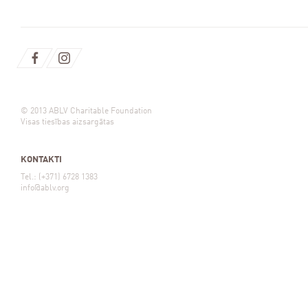
© 2013 ABLV Charitable Foundation
Visas tiesības aizsargātas
KONTAKTI
Tel.: (+371) 6728 1383
info@ablv.org