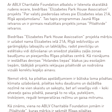
Ar ABLV Charitable Foundation atbalstu ir īstenota skaistākā
rudens iecere, biedrības “Elizabetes Park House Association”
projekts “Par valstij piederošas ietves pie Elizabetes ielas 21A,
Rīgā apzaļumošanu”. Tas tapis programmas Jaunā Rīga
ietvaros un ir pirmais realizētais projekts jomas “Pilsētvide”
ietvaros.
Biedrības “Elizabetes Park House Assicoation” projekta mērķis
ir uzlabot nama Elizabetes ielā 21A, Rīgā iedzīvotāju un
garāmgājēju labsajūtu un labklājību, radot pievilcīgu un
estētisku vidi dzīvošanai un sniedzot plašāku zaļās zonas
baudījumu un pieejamību Rīgas pilsētas centrā. Kā risinājums
ir iestādītas deviņas “Holandes liepas” blakus jau esošajām
liepām, tādējādi projekts iekļaujas pilsētvidē un nodrošina
vizuāli korektu kopējo ainavu.
Ņemot vērā, ka pilsētas apstādījumiem ir būtiska loma pilsētas
klimata uzlabošanā, pilsētas koku daudzums un dažādība
nozīmē ne vien skaistu un sakoptu, bet arī veselīgu vidi – koki
atveseļo gaisu pilsētā, pasargā to no vēja, putekļiem,
trokšņiem, regulē temperatūras režīmu un gaisa mitrumu.
Kā zināms, viena no ABLV Charitable Foundation jomām ir
„Pilsētvide”, kuras mērķis ir sekmēt Rīgas pilsētas