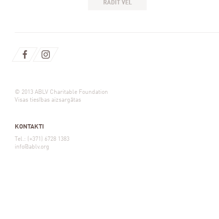
RĀDĪT VĒL
© 2013 ABLV Charitable Foundation
Visas tiesības aizsargātas
KONTAKTI
Tel.: (+371) 6728 1383
info@ablv.org