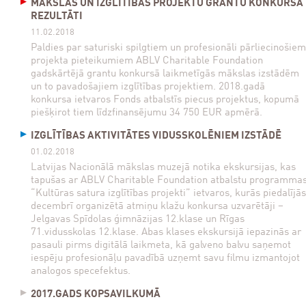
MĀKSLAS UN IZGLĪTĪBAS PROJEKTU GRANTU KONKURSA
REZULTĀTI
11.02.2018
Paldies par saturiski spilgtiem un profesionāli pārliecinošiem
projekta pieteikumiem ABLV Charitable Foundation
gadskārtējā grantu konkursā laikmetīgās mākslas izstādēm
un to pavadošajiem izglītības projektiem. 2018.gadā
konkursa ietvaros Fonds atbalstīs piecus projektus, kopumā
piešķirot tiem līdzfinansējumu 34 750 EUR apmērā.
IZGLĪTĪBAS AKTIVITĀTES VIDUSSKOLĒNIEM IZSTĀDĒ
01.02.2018
Latvijas Nacionālā mākslas muzejā notika ekskursijas, kas
tapušas ar ABLV Charitable Foundation atbalstu programma
“Kultūras satura izglītības projekti” ietvaros, kurās piedalījās
decembrī organizētā atmiņu klažu konkursa uzvarētāji –
Jelgavas Spīdolas ģimnāzijas 12.klase un Rīgas
71.vidusskolas 12.klase. Abas klases ekskursijā iepazinās ar
pasauli pirms digitālā laikmeta, kā galveno balvu saņemot
iespēju profesionāļu pavadībā uzņemt savu filmu izmantojot
analogos specefektus.
2017.GADS KOPSAVILKUMĀ