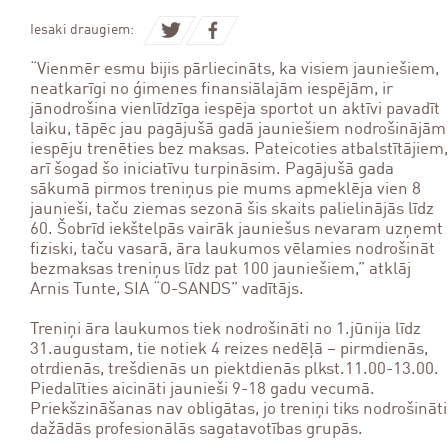
Iesaki draugiem:
“Vienmēr esmu bijis pārliecināts, ka visiem jauniešiem,
neatkarīgi no ģimenes finansiālajām iespējām, ir
jānodrošina vienlīdzīga iespēja sportot un aktīvi pavadīt
laiku, tāpēc jau pagājušā gadā jauniešiem nodrošinājām
iespēju trenēties bez maksas. Pateicoties atbalstītājiem,
arī šogad šo iniciatīvu turpināsim. Pagājušā gada
sākumā pirmos treniņus pie mums apmeklēja vien 8
jaunieši, taču ziemas sezonā šis skaits palielinājās līdz
60. Šobrīd iekštelpās vairāk jauniešus nevaram uzņemt
fiziski, taču vasarā, āra laukumos vēlamies nodrošināt
bezmaksas treniņus līdz pat 100 jauniešiem,” atklāj
Arnis Tunte, SIA “O-SANDS” vadītājs.
Treniņi āra laukumos tiek nodrošināti no 1.jūnija līdz
31.augustam, tie notiek 4 reizes nedēļā – pirmdienās,
otrdienās, trešdienās un piektdienās plkst.11.00-13.00.
Piedalīties aicināti jaunieši 9-18 gadu vecumā.
Priekšzināšanas nav obligātas, jo treniņi tiks nodrošināti
dažādās profesionālās sagatavotības grupās.