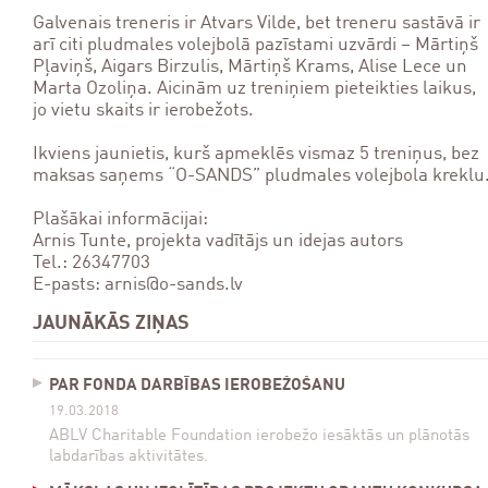
Galvenais treneris ir Atvars Vilde, bet treneru sastāvā ir
arī citi pludmales volejbolā pazīstami uzvārdi – Mārtiņš
Pļaviņš, Aigars Birzulis, Mārtiņš Krams, Alise Lece un
Marta Ozoliņa. Aicinām uz treniņiem pieteikties laikus,
jo vietu skaits ir ierobežots.
Ikviens jaunietis, kurš apmeklēs vismaz 5 treniņus, bez
maksas saņems “O-SANDS” pludmales volejbola kreklu
Plašākai informācijai:
Arnis Tunte, projekta vadītājs un idejas autors
Tel.: 26347703
E-pasts: arnis@o-sands.lv
JAUNĀKĀS ZIŅAS
PAR FONDA DARBĪBAS IEROBEŽOŠANU
19.03.2018
ABLV Charitable Foundation ierobežo iesāktās un plānotās
labdarības aktivitātes.