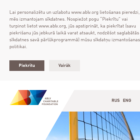
Lai personalizētu un uzlabotu www.ablv.org lietošanas pieredzi,
mēs izmantojam sīkdatnes. Nospiežot pogu “Piekrītu” vai
turpinot lietot www.ablv.org, jūs apstiprināt, ka piekrītat (savu
piekrišanu jūs jebkurā laikā varat atsaukt, nodzēšot saglabātās
sīkdatnes savā pārlūkprogrammā) mūsu sīkdatņu izmantošanas
politikai.
Piekrītu
Vairāk
RUS
ENG