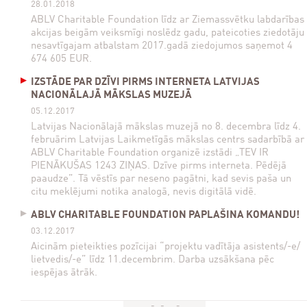
28.01.2018
ABLV Charitable Foundation līdz ar Ziemassvētku labdarības
akcijas beigām veiksmīgi noslēdz gadu, pateicoties ziedotāju
nesavtīgajam atbalstam 2017.gadā ziedojumos saņemot 4
674 605 EUR.
IZSTĀDE PAR DZĪVI PIRMS INTERNETA LATVIJAS
NACIONĀLAJĀ MĀKSLAS MUZEJĀ
05.12.2017
Latvijas Nacionālajā mākslas muzejā no 8. decembra līdz 4.
februārim Latvijas Laikmetīgās mākslas centrs sadarbībā ar
ABLV Charitable Foundation organizē izstādi „TEV IR
PIENĀKUŠAS 1243 ZIŅAS. Dzīve pirms interneta. Pēdējā
paaudze”. Tā vēstīs par neseno pagātni, kad sevis paša un
citu meklējumi notika analogā, nevis digitālā vidē.
ABLV CHARITABLE FOUNDATION PAPLAŠINA KOMANDU!
03.12.2017
Aicinām pieteikties pozīcijai “projektu vadītāja asistents/-e/
lietvedis/-e” līdz 11.decembrim. Darba uzsākšana pēc
iespējas ātrāk.