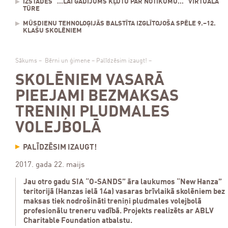
IZSTĀDES "...LAI GADĪJUMS KĻŪTU PAR NOTIKUMU..." VIRTUĀLĀ
TŪRE
MŪSDIENU TEHNOLOĢIJĀS BALSTĪTA IZGLĪTOJOŠA SPĒLE 9.–12.
KLAŠU SKOLĒNIEM
Sākums
–
Bērni un ģimene
–
Palīdzēsim izaugt!
–
SKOLĒNIEM VASARĀ
PIEEJAMI BEZMAKSAS
TRENIŅI PLUDMALES
VOLEJBOLĀ
PALĪDZĒSIM IZAUGT!
2017. gada 22. maijs
Jau otro gadu SIA “O-SANDS” āra laukumos “New Hanza”
teritorijā (Hanzas ielā 14a) vasaras brīvlaikā skolēniem bez
maksas tiek nodrošināti treniņi pludmales volejbolā
profesionālu treneru vadībā. Projekts realizēts ar ABLV
Charitable Foundation atbalstu.