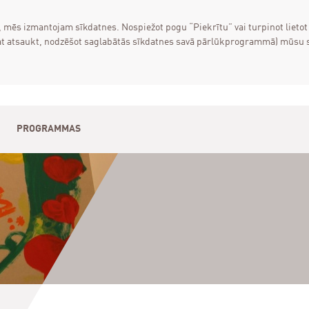
, mēs izmantojam sīkdatnes. Nospiežot pogu “Piekrītu” vai turpinot lietot
varat atsaukt, nodzēšot saglabātās sīkdatnes savā pārlūkprogrammā) mūsu
PROGRAMMAS