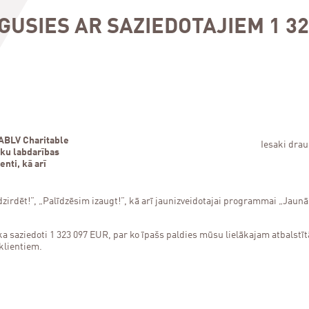
USIES AR SAZIEDOTAJIEM 1 32
 ABLV Charitable
Iesaki dra
ku labdarības
enti, kā arī
irdēt!”, „Palīdzēsim izaugt!”, kā arī jaunizveidotajai programmai „Jaunā 
ka saziedoti 1 323 097 EUR, par ko īpašs paldies mūsu lielākajam atbalst
klientiem.