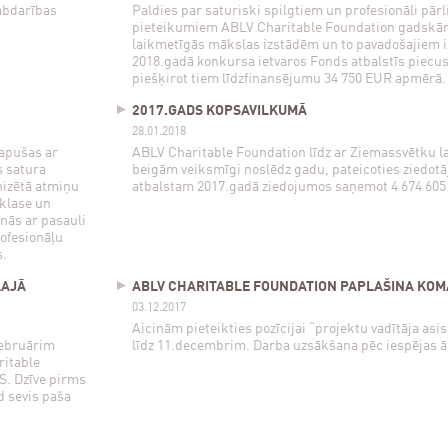
abdarības
Paldies par saturiski spilgtiem un profesionāli pār
pieteikumiem ABLV Charitable Foundation gadskār
laikmetīgās mākslas izstādēm un to pavadošajiem i
2018.gadā konkursa ietvaros Fonds atbalstīs piecu
piešķirot tiem līdzfinansējumu 34 750 EUR apmērā.
2017.GADS KOPSAVILKUMĀ
28.01.2018
tapušas ar
ABLV Charitable Foundation līdz ar Ziemassvētku l
 satura
beigām veiksmīgi noslēdz gadu, pateicoties ziedot
nizētā atmiņu
atbalstam 2017.gadā ziedojumos saņemot 4 674 605
.klase un
nās ar pasauli
rofesionāļu
s.
LAJĀ
ABLV CHARITABLE FOUNDATION PAPLAŠINA KO
03.12.2017
Aicinām pieteikties pozīcijai “projektu vadītāja asis
februārim
līdz 11.decembrim. Darba uzsākšana pēc iespējas ā
ritable
S. Dzīve pirms
d sevis paša