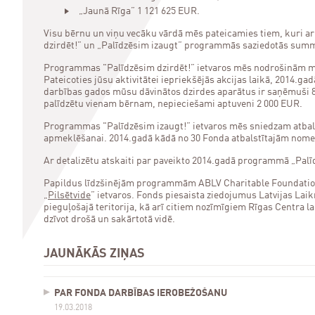
„Jaunā Rīga” 1 121 625 EUR.
Visu bērnu un viņu vecāku vārdā mēs pateicamies tiem, kuri ar
dzirdēt!” un „Palīdzēsim izaugt” programmās saziedotās sum
Programmas "Palīdzēsim dzirdēt!” ietvaros mēs nodrošinām mūs
Pateicoties jūsu aktivitātei iepriekšējās akcijas laikā, 2014
darbības gados mūsu dāvinātos dzirdes aparātus ir saņēmuši 89 
palīdzētu vienam bērnam, nepieciešami aptuveni 2 000 EUR.
Programmas "Palīdzēsim izaugt!” ietvaros mēs sniedzam atbals
apmeklēšanai. 2014.gadā kādā no 30 Fonda atbalstītajām nomet
Ar detalizētu atskaiti par paveikto 2014.gadā programmā „Palīd
Papildus līdzšinējām programmām ABLV Charitable Foundatio
„
Pilsētvide
” ietvaros. Fonds piesaista ziedojumus Latvijas La
pieguļošajā teritorija, kā arī citiem nozīmīgiem Rīgas Centra 
dzīvot drošā un sakārtotā vidē.
JAUNĀKĀS ZIŅAS
PAR FONDA DARBĪBAS IEROBEŽOŠANU
19.03.2018