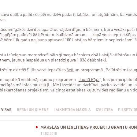
 savu dalību palīdz šo bērnu dzīvi padarīt labāku, un atgādinām, ka Fond
mas.
dienīgākos dzirdes aparātus vājdzirdīgiem bērniem, kuru vecāki paši to
.gadā spējām palīdzēt 86 bērniem. Salīdzinājumam — kopā visos iepriekšē
bērni. Ik gadu no jauna aptuveni 100 Latvijas bērniem ir nepieciešami šā
tu trūcīgo un maznodrošināto ģimeņu bērniem visā Latvijā attīstošu un 
nēm, jaunus iespaidus un pieredzi guva 1 036 dalībnieki.
zēsim dzirdēt!” jūs varat iepazīties
šeit
un programmā „Palīdzēsim izaug
n nupat kā nodibināja jaunu programmu „
Jaunā Rīga
”, kas pirmo gadu t
ikmetīgās mākslas muzeja (LLMM) izveidei un darbībai, parka izveidei un 
labiekārtošanas projektiem, veicinot estētiskas kultūrvides radīšanu un d
VISAS
BĒRNI UN ĢIMENE
LAIKMETĪGĀ MĀKSLA
IZGLĪTĪBA
PILSĒTVID
MĀKSLAS UN IZGLĪTĪBAS PROJEKTU GRANTU KON
11.02.2018