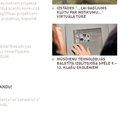
liecinošiem projekta
tējā grantu konkursā
IZSTĀDES "...LAI GADĪJUMS
KĻŪTU PAR NOTIKUMU..."
zglītības projektiem.
VIRTUĀLĀ TŪRE
s projektus, kopumā
abdarības akcijas
āju nesavtīgajam
 EUR.
MŪSDIENU TEHNOLOĢIJĀS
BALSTĪTA IZGLĪTOJOŠA SPĒLE 9.–
12. KLAŠU SKOLĒNIEM
MANDU!
tents/-e/ lietvedis/-e”
trāk.