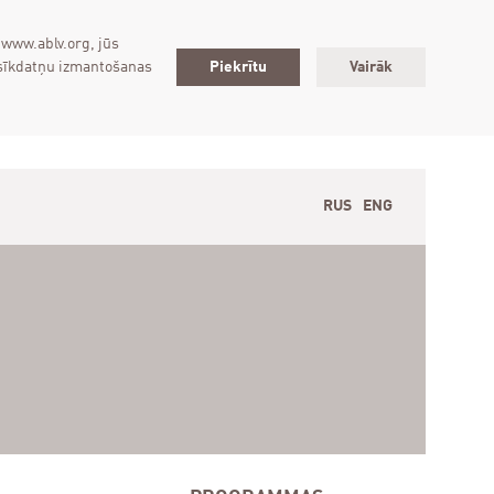
 www.ablv.org, jūs
 sīkdatņu izmantošanas
Piekrītu
Vairāk
RUS
ENG