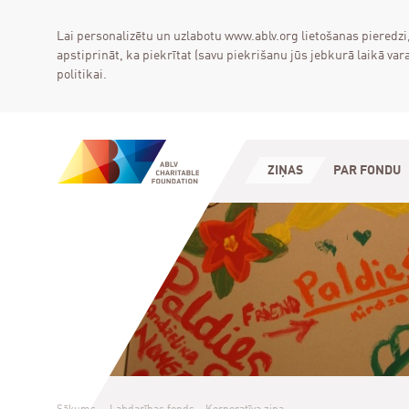
Lai personalizētu un uzlabotu www.ablv.org lietošanas pieredzi
apstiprināt, ka piekrītat (savu piekrišanu jūs jebkurā laikā 
politikai.
ZIŅAS
PAR FONDU