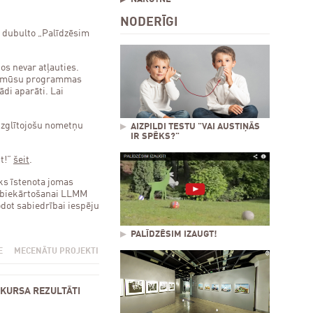
NODERĪGI
s dubulto „Palīdzēsim
s nevar atļauties.
jos mūsu programmas
di aparāti. Lai
izglītojošu nometņu
AIZPILDI TESTU "VAI AUSTIŅĀS
IR SPĒKS?"
t!”
šeit
.
iks īstenota jomas
labiekārtošanai LLMM
odot sabiedrībai iespēju
PALĪDZĒSIM IZAUGT!
E
MECENĀTU PROJEKTI
KURSA REZULTĀTI