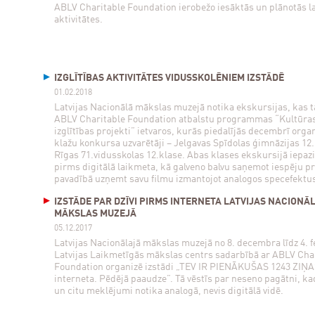
ABLV Charitable Foundation ierobežo iesāktās un plānotās l
aktivitātes.
IZGLĪTĪBAS AKTIVITĀTES VIDUSSKOLĒNIEM IZSTĀDĒ
01.02.2018
Latvijas Nacionālā mākslas muzejā notika ekskursijas, kas 
ABLV Charitable Foundation atbalstu programmas “Kultūras
izglītības projekti” ietvaros, kurās piedalījās decembrī orga
klažu konkursa uzvarētāji – Jelgavas Spīdolas ģimnāzijas 12
Rīgas 71.vidusskolas 12.klase. Abas klases ekskursijā iepazi
pirms digitālā laikmeta, kā galveno balvu saņemot iespēju p
pavadībā uzņemt savu filmu izmantojot analogos specefektu
IZSTĀDE PAR DZĪVI PIRMS INTERNETA LATVIJAS NACIONĀ
MĀKSLAS MUZEJĀ
05.12.2017
Latvijas Nacionālajā mākslas muzejā no 8. decembra līdz 4. 
Latvijas Laikmetīgās mākslas centrs sadarbībā ar ABLV Cha
Foundation organizē izstādi „TEV IR PIENĀKUŠAS 1243 ZIŅA
interneta. Pēdējā paaudze”. Tā vēstīs par neseno pagātni, ka
un citu meklējumi notika analogā, nevis digitālā vidē.