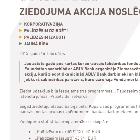
Sākums
–
Labdarības fonds
–
Korporatīva ziņa
–
ZIEDOJUMA AKCIJA NOSLĒG
KORPORATĪVA ZIŅA
PALĪDZĒSIM DZIRDĒT!
PALĪDZĒSIM IZAUGT!
JAUNĀ RĪGA
2015. gada 16. februāris
Jau astoto gadu pēc kārtas korporatīvais labdarības fonds
Foundation sadarbībā ar ABLV Bank organizēja Ziemassvēt
akciju, kurā ziedot tika aicināti ABLV Bank darbinieki un kli
jebkurš sabiedrības pārstāvis, kuru uzrunāja Fonda mērķi.
Ziedot līdzekļus bija iespējams trīs programmās: „Palīdzēsim dz
īstenota jomas „Pilsētvide” ietvaros.
Šogad ziedotāju atsaucība bija liela. Kopā visās programmās ti
bankas meitas grupas uzņēmumiem, bankas darbiniekiem un 
Ziedojumu statistika programmās ir sekojoša:
„Palīdzēsim dzirdēt!” 157 531 EUR;
„Palīdzēsim izaugt!” 43 941 EUR;