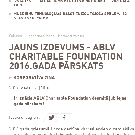
IZSTĀDES "...LAI GADĪJUMS KĻŪTU PAR NOTIKUMU..." VIRTUĀLĀ
TŪRE
MŪSDIENU TEHNOLOĢIJĀS BALSTĪTA IZGLĪTOJOŠA SPĒLE 9.–12.
KLAŠU SKOLĒNIEM
Sākums
–
Labdarības fonds
–
Korporatīva ziņa
–
JAUNS IZDEVUMS - ABLV
CHARITABLE FOUNDATION
2016.GADA PĀRSKATS
KORPORATĪVA ZIŅA
2017. gada 17. jūlijs
Ir iznācis ABLV Charitable Foundation desmitā jubilejas
gada pārskats!
Iesaki draugiem:
2016.gada griezumā Fonda darbība kļuvusi arvien dinamiskāka