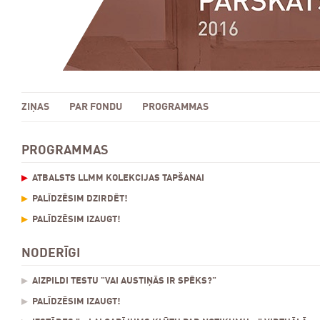
ZIŅAS
PAR FONDU
PROGRAMMAS
PROGRAMMAS
ATBALSTS LLMM KOLEKCIJAS TAPŠANAI
PALĪDZĒSIM DZIRDĒT!
PALĪDZĒSIM IZAUGT!
NODERĪGI
AIZPILDI TESTU "VAI AUSTIŅĀS IR SPĒKS?"
PALĪDZĒSIM IZAUGT!