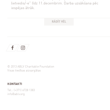
lietvedis/-e” līdz 11.decembrim. Darba uzsākšana pēc
iespējas ātrāk.
RĀDĪT VĒL
© 2013 ABLV Charitable Foundation
Visas tiesības aizsargātas
KONTAKTI
Tel.: (+371) 6728 1383
info@ablv.org