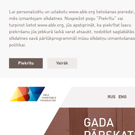
Lai personalizētu un uzlabotu www.ablv.org lietošanas pieredzi,
mēs izmantojam sīkdatnes. Nospiežot pogu “Piekrītu” vai
turpinot lietot www.ablv.org, jūs apstiprināt, ka piekrītat (savu
piekrišanu jūs jebkurā laikā varat atsaukt, nodzēšot saglabātās
sīkdatnes savā pārlūkprogrammā) mūsu sīkdatņu izmantošanas
politikai.
Piekrītu
Vairāk
RUS
ENG