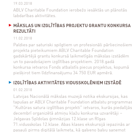
19.03.2018
ABLV Charitable Foundation ierobežo iesāktās un plānotās
labdarības aktivitātes.
MĀKSLAS UN IZGLĪTĪBAS PROJEKTU GRANTU KONKURSA
REZULTĀTI
11.02.2018
Paldies par saturiski spilgtiem un profesionāli pārliecinošiem
projekta pieteikumiem ABLV Charitable Foundation
gadskārtējā grantu konkursā laikmetīgās mākslas izstādēm
un to pavadošajiem izglītības projektiem. 2018.gadā
konkursa ietvaros Fonds atbalstīs piecus projektus, kopumā
piešķirot tiem līdzfinansējumu 34 750 EUR apmērā.
IZGLĪTĪBAS AKTIVITĀTES VIDUSSKOLĒNIEM IZSTĀDĒ
01.02.2018
Latvijas Nacionālā mākslas muzejā notika ekskursijas, kas
tapušas ar ABLV Charitable Foundation atbalstu programma
“Kultūras satura izglītības projekti” ietvaros, kurās piedalījās
decembrī organizētā atmiņu klažu konkursa uzvarētāji –
Jelgavas Spīdolas ģimnāzijas 12.klase un Rīgas
71.vidusskolas 12.klase. Abas klases ekskursijā iepazinās ar
pasauli pirms digitālā laikmeta, kā galveno balvu saņemot