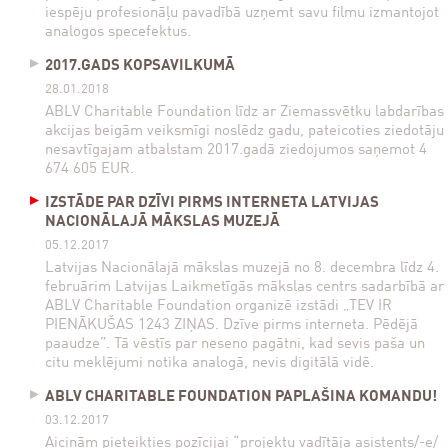
iespēju profesionāļu pavadībā uzņemt savu filmu izmantojot
analogos specefektus.
2017.GADS KOPSAVILKUMĀ
28.01.2018
ABLV Charitable Foundation līdz ar Ziemassvētku labdarības
akcijas beigām veiksmīgi noslēdz gadu, pateicoties ziedotāju
nesavtīgajam atbalstam 2017.gadā ziedojumos saņemot 4
674 605 EUR.
IZSTĀDE PAR DZĪVI PIRMS INTERNETA LATVIJAS
NACIONĀLAJĀ MĀKSLAS MUZEJĀ
05.12.2017
Latvijas Nacionālajā mākslas muzejā no 8. decembra līdz 4.
februārim Latvijas Laikmetīgās mākslas centrs sadarbībā ar
ABLV Charitable Foundation organizē izstādi „TEV IR
PIENĀKUŠAS 1243 ZIŅAS. Dzīve pirms interneta. Pēdējā
paaudze”. Tā vēstīs par neseno pagātni, kad sevis paša un
citu meklējumi notika analogā, nevis digitālā vidē.
ABLV CHARITABLE FOUNDATION PAPLAŠINA KOMANDU!
03.12.2017
Aicinām pieteikties pozīcijai “projektu vadītāja asistents/-e/