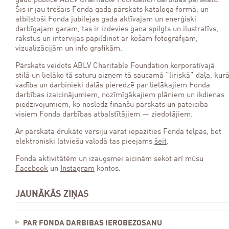
gadu publicē ABLV Charitable Foundation darbības pārskatu.
Šis ir jau trešais Fonda gada pārskats kataloga formā, un
atbilstoši Fonda jubilejas gada aktīvajam un enerģiski
darbīgajam garam, tas ir izdevies gana spilgts un ilustratīvs,
rakstus un intervijas papildinot ar košām fotogrāfijām,
vizualizācijām un info grafikām.
Pārskats veidots ABLV Charitable Foundation korporatīvajā
stilā un lielāko tā saturu aizņem tā saucamā “liriskā” daļa, kur
vadība un darbinieki dalās pieredzē par lielākajiem Fonda
darbības izaicinājumiem, nozīmīgākajiem plāniem un ikdienas
piedzīvojumiem, ko noslēdz finanšu pārskats un pateicība
visiem Fonda darbības atbalstītājiem — ziedotājiem.
Ar pārskata drukāto versiju varat iepazīties Fonda telpās, bet
elektroniski latviešu valodā tas pieejams
šeit
.
Fonda aktivitātēm un izaugsmei aicinām sekot arī mūsu
Facebook
un
Instagram
kontos.
JAUNĀKĀS ZIŅAS
PAR FONDA DARBĪBAS IEROBEŽOŠANU