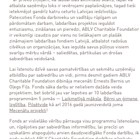
– ar prieku ziņojam, ka labdarības aktivitāšu skaits, tāpat kā
atbalsta saņēmēju loks ir ievērojami paplašinājies, tagad tieši
ietekmējot gandrīz katru ceturto Latvijas iedzīvotāju.
Pateicoties Fonda darbinieku un vadītāju rūpīgam un
pārdomātam darbam, labdarības projektos ieguldot
entuziasmu, zināšanas un pieredzi, ABLV Charitable Foundatio
ir veiksmīgi izaudzis par vienu no lielākajiem un plašāk
zināmajiem labdarības fondiem Latvijā, atbalstot radošus
cilvēkus un organizācijas, kas iegulda savus pūliņus visiem
svarīgu mērķu vārdā – saliedētas, pārtikušas un drošas
sabiedrības veidošanā.
Lai īstenotu dzīvē savas pamatvērtības un sekmētu uzņēmēju
atbildību par sabiedrību un vidi, pirms desmit gadiem ABLV
Charitable Foundation dibināja mecenāti Ernests Bernis un
Oļegs Fiļs. Fonds sāka darbu ar nelieliem dažāda veida
projektiem, bet šobrīd jau var lepoties ar 10 labdarības
programmām 5 jomās —
Laikmetīgā māksla
,
Bērni un ģimene
,
Izglītība
,
Pilsētvide
kā arī 2016.gadā jaunizveidotā joma
Mecenātu projekti
!
Fonds ar vislielāko vērību pārrauga visu programmu īstenošan
un, rūpējoties par sabiedrības informētību, lai precīzi un
uzskatāmi atspoguļotu arvien daudzveidīgāko Fonda darbību, ik