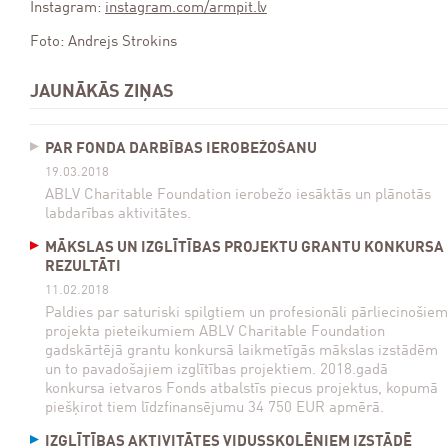
Instagram:
instagram.com/armpit.lv
Foto: Andrejs Strokins
JAUNĀKĀS ZIŅAS
PAR FONDA DARBĪBAS IEROBEŽOŠANU
19.03.2018
ABLV Charitable Foundation ierobežo iesāktās un plānotās
labdarības aktivitātes.
MĀKSLAS UN IZGLĪTĪBAS PROJEKTU GRANTU KONKURSA
REZULTĀTI
11.02.2018
Paldies par saturiski spilgtiem un profesionāli pārliecinošiem
projekta pieteikumiem ABLV Charitable Foundation
gadskārtējā grantu konkursā laikmetīgās mākslas izstādēm
un to pavadošajiem izglītības projektiem. 2018.gadā
konkursa ietvaros Fonds atbalstīs piecus projektus, kopumā
piešķirot tiem līdzfinansējumu 34 750 EUR apmērā.
IZGLĪTĪBAS AKTIVITĀTES VIDUSSKOLĒNIEM IZSTĀDĒ