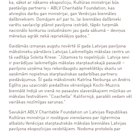
ka, sākot ar nākamo ekspozīciju, Kultūras ministrijai būs
pastāvīgs partneris – ABLV Charitable Foundation, kas
atvieglos darbu gan ministrijai, gan Venēcijas biennāles
dalībniekiem. Domājam arī par to, lai biennāles dalībnieki
varētu savlaicīgi plānot paviljona izstrādi, tāpēc turpmāk
nacionālo konkursu izsludināsim jau gada sākumā – deviņus
mēnešus agrāk nekā iepriekšējos gados.”
Gaidāmās izmaņas augstu novērtē šī gada Latvijas paviljona
mākslinieku pārstāvis Latvijas Laikmetīgās mākslas centrs un
tā vadītāja Solvita Krese: “Jūtamies to nopelnījuši. Latvija sevi
ir pierādījusi laikmetīgās mākslas starptautiskajā pasaulē –
paviljons uzņēma teju rekordaugstu apmeklētāju skaitu un
saņēmām nopietnus starptautiskas sadarbības partneru
piedāvājumus. Šī gada mākslinieki Katrīna Neiburga un Andris
Eglītis jau uzaicināti piedalīties vērienīgajā Kochi-Muziris
biennālē Indijā un vienā no pasaules slavenākajiem mūzikas un
mākslas festivāliem “Coachella” Kalifornijā, paralēli vedam vēl
vairākas nozīmīgas sarunas.”
Savukārt ABLV Charitable Foundation un Latvijas Republikas
Kultūras ministrija ir noslēgusi vienošanos par ilgtermiņa
atbalstu Venēcijas starptautiskās mākslas biennāles Latvijas
paviljona ekspozīcijas veidotājiem. Nodoma protokols par