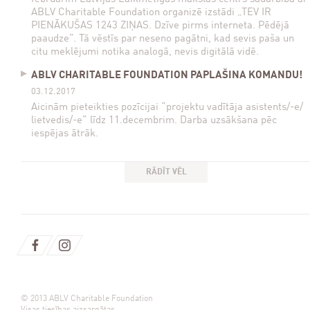
ABLV Charitable Foundation organizē izstādi „TEV IR
PIENĀKUŠAS 1243 ZIŅAS. Dzīve pirms interneta. Pēdējā
paaudze”. Tā vēstīs par neseno pagātni, kad sevis paša un
citu meklējumi notika analogā, nevis digitālā vidē.
ABLV CHARITABLE FOUNDATION PAPLAŠINA KOMANDU!
03.12.2017
Aicinām pieteikties pozīcijai “projektu vadītāja asistents/-e/
lietvedis/-e” līdz 11.decembrim. Darba uzsākšana pēc
iespējas ātrāk.
RĀDĪT VĒL
© 2013 ABLV Charitable Foundation