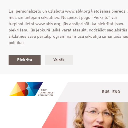
Lai personalizētu un uzlabotu www.ablv.org lietošanas pieredzi,
mēs izmantojam sīkdatnes. Nospiežot pogu “Piekrītu” vai
turpinot lietot www.ablv.org, jūs apstiprināt, ka piekrītat (savu
piekrišanu jūs jebkurā laikā varat atsaukt, nodzēšot saglabātās
sīkdatnes savā pārlūkprogrammā) mūsu sīkdatņu izmantošanas
politikai.
Piekrītu
Vairāk
RUS
ENG