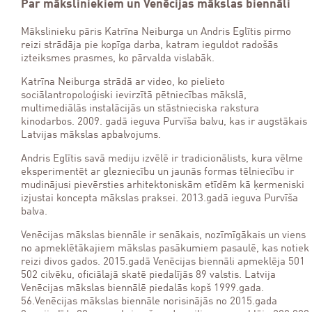
Par māksliniekiem un Venēcijas mākslas biennāli
Mākslinieku pāris Katrīna Neiburga un Andris Eglītis pirmo
reizi strādāja pie kopīga darba, katram ieguldot radošās
izteiksmes prasmes, ko pārvalda vislabāk.
Katrīna Neiburga strādā ar video, ko pielieto
sociālantropoloģiski ievirzītā pētniecības mākslā,
multimediālās instalācijās un stāstnieciska rakstura
kinodarbos. 2009. gadā ieguva Purvīša balvu, kas ir augstākais
Latvijas mākslas apbalvojums.
Andris Eglītis savā mediju izvēlē ir tradicionālists, kura vēlme
eksperimentēt ar glezniecību un jaunās formas tēlniecību ir
mudinājusi pievērsties arhitektoniskām etīdēm kā ķermeniski
izjustai koncepta mākslas praksei. 2013.gadā ieguva Purvīša
balva.
Venēcijas mākslas biennāle ir senākais, nozīmīgākais un viens
no apmeklētākajiem mākslas pasākumiem pasaulē, kas notiek
reizi divos gados. 2015.gadā Venēcijas biennāli apmeklēja 501
502 cilvēku, oficiālajā skatē piedalījās 89 valstis. Latvija
Venēcijas mākslas biennālē piedalās kopš 1999.gada.
56.Venēcijas mākslas biennāle norisinājās no 2015.gada