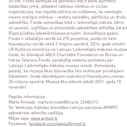
un vidi. Fonds darbojas kā galvenais ABLV Bank partneris
labdarības jomā, atbalstot radošus cilvēkus un izcilas
organizācijas, kas iegulda pūliņus un zināšanas, lai sasniegtu
visiem svarīgus mērķus – veidotu saliedētu, pārtikušu un drošu
sabiedrību. Fonda uzmanības lokā ir laikmetīgā māksla, bērni
un jaunieši, izglītības un pilsoniskās sabiedrības attīstība, kā ar
Rīgas pilsētas labiekārtošanas projekti. Aizvadītajos gados
Fonds ir atbalstījis vairāk kā 270 projektus, piešķirot tiem
finansējumu vairāk nekā 2 miljonu apmērā. 2014. gada oktobrī
LR Kultūras ministrija un Latvijas Laikmetīgās mākslas muzej
fonds, ko dibinājuši ABLV Charitable Foundation un Borisa un
Ināras Teterevu Fonds, parakstīja nodomu protokolu par
Latvijas Laikmetīgās mākslas muzeja izveidi. Vienošanās
paredz, ka muzeja ēkas būvniecība tiks veikta par privātajiem
līdzekļiem, fonda dibinātājiem nodrošinot finansējumu vismaz
30 miljonu apmērā. Muzeja ēka plānots atklāt 2021. gada 18.
novembrī.
Papildu informācija:
Marta Krivade, marta.krivade@lcca.lv, 26486312
56. Venēcijas mākslas biennāles Latvijas paviljona ARMPIT
sabiedrisko attiecību vadītāja
Mājas lapa:
www.armpit.lv
Facebook:
facebook.com/pages/Armpit.lv