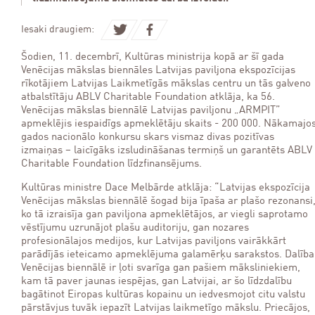
Iesaki draugiem:
Šodien, 11. decembrī, Kultūras ministrija kopā ar šī gada
Venēcijas mākslas biennāles Latvijas paviljona ekspozīcijas
rīkotājiem Latvijas Laikmetīgās mākslas centru un tās galveno
atbalstītāju ABLV Charitable Foundation atklāja, ka 56.
Venēcijas mākslas biennālē Latvijas paviljonu „ARMPIT”
apmeklējis iespaidīgs apmeklētāju skaits - 200 000. Nākamajo
gados nacionālo konkursu skars vismaz divas pozitīvas
izmaiņas – laicīgāks izsludināšanas termiņš un garantēts ABLV
Charitable Foundation līdzfinansējums.
Kultūras ministre Dace Melbārde atklāja: “Latvijas ekspozīcija
Venēcijas mākslas biennālē šogad bija īpaša ar plašo rezonansi
ko tā izraisīja gan paviljona apmeklētājos, ar viegli saprotamo
vēstījumu uzrunājot plašu auditoriju, gan nozares
profesionālajos medijos, kur Latvijas paviljons vairākkārt
parādījās ieteicamo apmeklējuma galamērķu sarakstos. Dalība
Venēcijas biennālē ir ļoti svarīga gan pašiem māksliniekiem,
kam tā paver jaunas iespējas, gan Latvijai, ar šo līdzdalību
bagātinot Eiropas kultūras kopainu un iedvesmojot citu valstu
pārstāvjus tuvāk iepazīt Latvijas laikmetīgo mākslu. Priecājos,