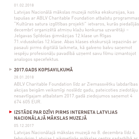
01.02.2018
Latvijas Nacionālā mākslas muzejā notika ekskursijas, kas
tapušas ar ABLV Charitable Foundation atbalstu programma
“Kultūras satura izglītības projekti” ietvaros, kurās piedalījās
decembrī organizētā atmiņu klažu konkursa uzvarētāji –
Jelgavas Spīdolas ģimnāzijas 12.klase un Rīgas
71.vidusskolas 12.klase. Abas klases ekskursijā iepazinās ar
pasauli pirms digitālā laikmeta, kā galveno balvu saņemot
iespēju profesionāļu pavadībā uzņemt savu filmu izmantojot
analogos specefektus.
2017.GADS KOPSAVILKUMĀ
28.01.2018
ABLV Charitable Foundation līdz ar Ziemassvētku labdarības
akcijas beigām veiksmīgi noslēdz gadu, pateicoties ziedotāju
nesavtīgajam atbalstam 2017.gadā ziedojumos saņemot 4
674 605 EUR.
IZSTĀDE PAR DZĪVI PIRMS INTERNETA LATVIJAS
NACIONĀLAJĀ MĀKSLAS MUZEJĀ
05.12.2017
Latvijas Nacionālajā mākslas muzejā no 8. decembra līdz 4.
februārim Latvijas Laikmetīgās mākslas centrs sadarbībā ar