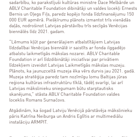
sadarbību, ko parakstījuši kultūras ministre Dace Melbārde un
ABLV Charitable Foundation dibinātāji un valdes locekļi Ernests
Bernis un Oļegs Fiļs, paredz kopējo fonda līdzfinansējumu 150
000 EUR apmērā. Piešķīrumu plānots izmantot trīs vienādās
daļās, nodrošinot Latvijas pārstāvību trīs secīgās Venēcijas
biennālēs līdz 2021. gadam.
“Lēmums kļūt par ģenerālajiem atbalstītājiem Latvijas
līdzdalībai Venēcijas biennālē ir saistīts ar fonda ilggadējo
atbalstu laikmetīgās mākslas nozarei. ABLV Charitable
Foundation ir arī līdzdibinātāji iniciatīvai par privātiem
līdzekļiem izveidot Latvijas Laikmetīgās mākslas muzeju.
Plānots, ka jaunuzceltā muzeja ēka vērs durvis jau 2021. gadā.
Muzeja stratēģija paredz tam nozīmīgu lomu Baltijas jūras
reģiona kultūras infrastruktūru tīklā, tādēļ svarīgi, lai arī
Latvijas mākslinieku sniegumam būtu starptautisks
skanējums,” stāsta ABLV Charitable Foundation valdes
loceklis Romans Surnačovs.
Atgādinām, ka šogad Latviju Venēcijā pārstāvēja mākslinieku
pāris Katrīna Neiburga un Andris Eglītis ar multimediālu
instalāciju ARMPIT.