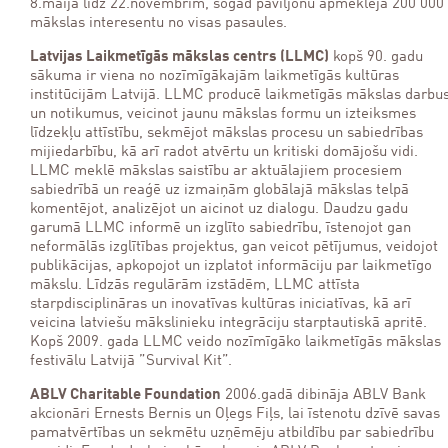
8.maija līdz 22.novembrim, šogad paviljonu apmeklēja 200 000
mākslas interesentu no visas pasaules.
Latvijas Laikmetīgās mākslas centrs (LLMC)
kopš 90. gadu
sākuma ir viena no nozīmīgākajām laikmetīgās kultūras
institūcijām Latvijā. LLMC producē laikmetīgās mākslas darbu
un notikumus, veicinot jaunu mākslas formu un izteiksmes
līdzekļu attīstību, sekmējot mākslas procesu un sabiedrības
mijiedarbību, kā arī radot atvērtu un kritiski domājošu vidi.
LLMC meklē mākslas saistību ar aktuālajiem procesiem
sabiedrībā un reaģē uz izmaiņām globālajā mākslas telpā
komentējot, analizējot un aicinot uz dialogu. Daudzu gadu
garumā LLMC informē un izglīto sabiedrību, īstenojot gan
neformālās izglītības projektus, gan veicot pētījumus, veidojot
publikācijas, apkopojot un izplatot informāciju par laikmetīgo
mākslu. Līdzās regulārām izstādēm, LLMC attīsta
starpdisciplināras un inovatīvas kultūras iniciatīvas, kā arī
veicina latviešu mākslinieku integrāciju starptautiskā apritē.
Kopš 2009. gada LLMC veido nozīmīgāko laikmetīgās mākslas
festivālu Latvijā ”Survival Kit”.
ABLV Charitable Foundation
2006.gadā dibināja ABLV Bank
akcionāri Ernests Bernis un Oļegs Fiļs, lai īstenotu dzīvē savas
pamatvērtības un sekmētu uzņēmēju atbildību par sabiedrību