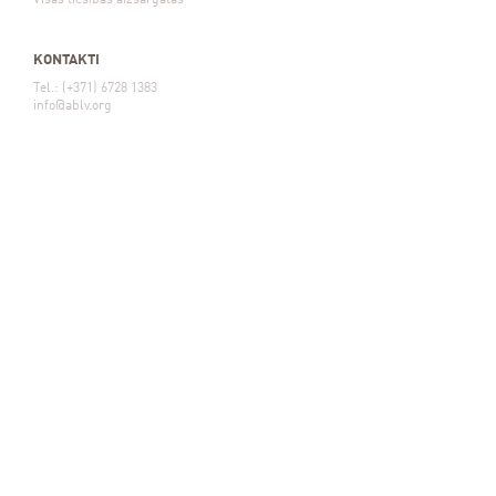
Visas tiesības aizsargātas
KONTAKTI
Tel.: (+371) 6728 1383
info@ablv.org