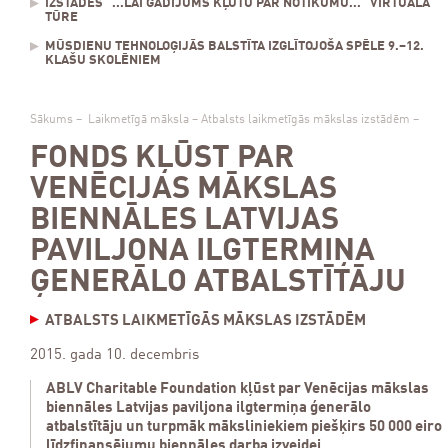
IZSTĀDES "...LAI GADĪJUMS KĻŪTU PAR NOTIKUMU..." VIRTUĀLĀ
TŪRE
MŪSDIENU TEHNOLOĢIJĀS BALSTĪTA IZGLĪTOJOŠA SPĒLE 9.–12.
KLAŠU SKOLĒNIEM
Sākums
–
Laikmetīgā māksla
–
Atbalsts laikmetīgās mākslas izstādēm
–
FONDS KĻŪST PAR
VENĒCIJAS MĀKSLAS
BIENNĀLES LATVIJAS
PAVILJONA ILGTERMIŅA
ĢENERĀLO ATBALSTĪTĀJU
ATBALSTS LAIKMETĪGĀS MĀKSLAS IZSTĀDĒM
2015. gada 10. decembris
ABLV Charitable Foundation kļūst par Venēcijas mākslas
biennāles Latvijas paviljona ilgtermiņa ģenerālo
atbalstītāju un turpmāk māksliniekiem piešķirs 50 000 eiro
līdzfinansējumu biennāles darba izveidei.