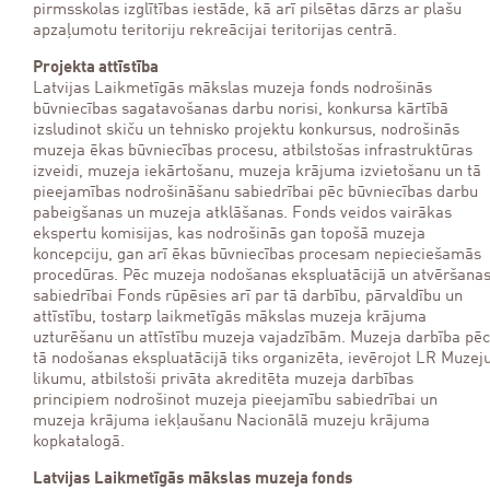
pirmsskolas izglītības iestāde, kā arī pilsētas dārzs ar plašu
apzaļumotu teritoriju rekreācijai teritorijas centrā.
Projekta attīstība
Latvijas Laikmetīgās mākslas muzeja fonds nodrošinās
būvniecības sagatavošanas darbu norisi, konkursa kārtībā
izsludinot skiču un tehnisko projektu konkursus, nodrošinās
muzeja ēkas būvniecības procesu, atbilstošas infrastruktūras
izveidi, muzeja iekārtošanu, muzeja krājuma izvietošanu un tā
pieejamības nodrošināšanu sabiedrībai pēc būvniecības darbu
pabeigšanas un muzeja atklāšanas. Fonds veidos vairākas
ekspertu komisijas, kas nodrošinās gan topošā muzeja
koncepciju, gan arī ēkas būvniecības procesam nepieciešamās
procedūras. Pēc muzeja nodošanas ekspluatācijā un atvēršana
sabiedrībai Fonds rūpēsies arī par tā darbību, pārvaldību un
attīstību, tostarp laikmetīgās mākslas muzeja krājuma
uzturēšanu un attīstību muzeja vajadzībām. Muzeja darbība pēc
tā nodošanas ekspluatācijā tiks organizēta, ievērojot LR Muzej
likumu, atbilstoši privāta akreditēta muzeja darbības
principiem nodrošinot muzeja pieejamību sabiedrībai un
muzeja krājuma iekļaušanu Nacionālā muzeju krājuma
kopkatalogā.
Latvijas Laikmetīgās mākslas muzeja fonds