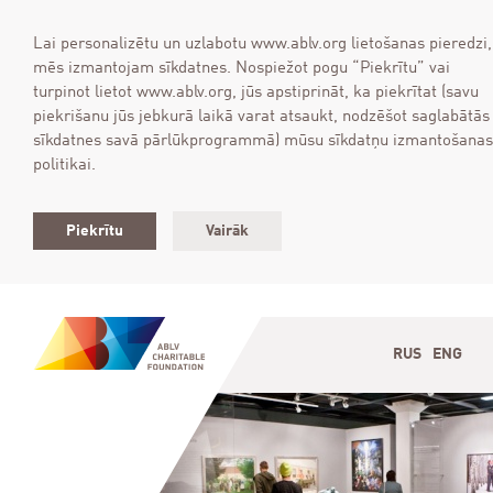
Lai personalizētu un uzlabotu www.ablv.org lietošanas pieredzi,
mēs izmantojam sīkdatnes. Nospiežot pogu “Piekrītu” vai
turpinot lietot www.ablv.org, jūs apstiprināt, ka piekrītat (savu
piekrišanu jūs jebkurā laikā varat atsaukt, nodzēšot saglabātās
sīkdatnes savā pārlūkprogrammā) mūsu sīkdatņu izmantošanas
politikai.
Piekrītu
Vairāk
RUS
ENG