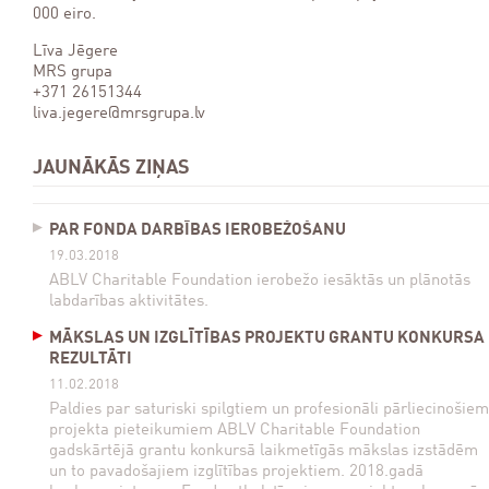
000 eiro.
Līva Jēgere
MRS grupa
+371 26151344
liva.jegere@mrsgrupa.lv
JAUNĀKĀS ZIŅAS
PAR FONDA DARBĪBAS IEROBEŽOŠANU
19.03.2018
ABLV Charitable Foundation ierobežo iesāktās un plānotās
labdarības aktivitātes.
MĀKSLAS UN IZGLĪTĪBAS PROJEKTU GRANTU KONKURSA
REZULTĀTI
11.02.2018
Paldies par saturiski spilgtiem un profesionāli pārliecinošiem
projekta pieteikumiem ABLV Charitable Foundation
gadskārtējā grantu konkursā laikmetīgās mākslas izstādēm
un to pavadošajiem izglītības projektiem. 2018.gadā