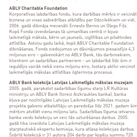
ABLV Charitable Foundation
Korporatīvas labdarības fondu, kura darbības mērķis ir veicināt
biznesa un visas sabiedrības atbildību par līdzcilvēkiem un vidi,
2006. gadā dibināja mecenāti Ernests Bernis un Oļegs Fiļs.
Kopš Fonda izveidošanas tā uzmanības centrā ir bijusi
laikmetīgā māksla, bērni un jaunieši, izglītības un pilsētvides
attīstība. Astoņu gadu laikā, kopš ABLV Charitable Foundation
dibināšanas, Fonds ziedojumos un dāvinājumos piesaistījis 4,3
miljonus eiro – galvenokārt no ABLV Bank, tās darbiniekiem,
klientiem un sadarbības partneriem - un labdarībā līdz šim ir
ieguldījis vairāk nekā vienu miljonu eiro, tostarp aktīvi veicinot
laikmetīgās mākslas attīstības ilgtermiņa procesus.
ABLV Bank kolekcija Latvijas Laikmetīgās mākslas muzejam
2005. gadā, parakstot sadarbības līgumu starp LR Kultūras
ministriju un ABLV Bank (toreiz Aizkraukles banka), banka
kļuva par nozīmīgāko Latvijas Laikmetīgās mākslas muzeja
projekta galveno atbalstītāju un paredzēja līdz 2021. gadam ši
mērķim atvēlēt vienu miljonu latu. Sadarbības līguma ietvaros
banka veido kolekciju un veic tās uzturēšanas darbus. 2005.
gadā tika izveidota Latvijas Laikmetīgās mākslas muzeja
starptautiskā ekspertu komisija, kura atlasa kolekcijas darbus.
Šobrīd kolekcijā ir 31 autora 204 darbi par kopēju summu 720