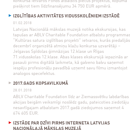
konkursa ietvaros Fonds atbalstīs piecus projektus, kopumā
piešķirot tiem līdzfinansējumu 34 750 EUR apmērā.
IZGLĪTĪBAS AKTIVITĀTES VIDUSSKOLĒNIEM IZSTĀDĒ
01.02.2018
Latvijas Nacionālā mākslas muzejā notika ekskursijas, kas
tapušas ar ABLV Charitable Foundation atbalstu programma
“Kultūras satura izglītības projekti” ietvaros, kurās piedalījās
decembrī organizētā atmiņu klažu konkursa uzvarētāji –
Jelgavas Spīdolas ģimnāzijas 12.klase un Rīgas
71.vidusskolas 12.klase. Abas klases ekskursijā iepazinās ar
pasauli pirms digitālā laikmeta, kā galveno balvu saņemot
iespēju profesionāļu pavadībā uzņemt savu filmu izmantojot
analogos specefektus.
2017.GADS KOPSAVILKUMĀ
28.01.2018
ABLV Charitable Foundation līdz ar Ziemassvētku labdarības
akcijas beigām veiksmīgi noslēdz gadu, pateicoties ziedotāju
nesavtīgajam atbalstam 2017.gadā ziedojumos saņemot 4
674 605 EUR.
IZSTĀDE PAR DZĪVI PIRMS INTERNETA LATVIJAS
NACIONĀLAJĀ MĀKSLAS MUZEJĀ