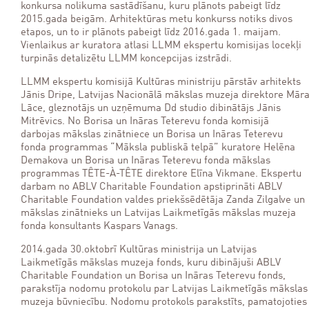
konkursa nolikuma sastādīšanu, kuru plānots pabeigt līdz
2015.gada beigām. Arhitektūras metu konkurss notiks divos
etapos, un to ir plānots pabeigt līdz 2016.gada 1. maijam.
Vienlaikus ar kuratora atlasi LLMM ekspertu komisijas locekļi
turpinās detalizētu LLMM koncepcijas izstrādi.
LLMM ekspertu komisijā Kultūras ministriju pārstāv arhitekts
Jānis Dripe, Latvijas Nacionālā mākslas muzeja direktore Mār
Lāce, gleznotājs un uzņēmuma Dd studio dibinātājs Jānis
Mitrēvics. No Borisa un Ināras Teterevu fonda komisijā
darbojas mākslas zinātniece un Borisa un Ināras Teterevu
fonda programmas “Māksla publiskā telpā” kuratore Helēna
Demakova un Borisa un Ināras Teterevu fonda mākslas
programmas TÊTE-À-TÊTE direktore Elīna Vikmane. Ekspertu
darbam no ABLV Charitable Foundation apstiprināti ABLV
Charitable Foundation valdes priekšsēdētāja Zanda Zilgalve un
mākslas zinātnieks un Latvijas Laikmetīgās mākslas muzeja
fonda konsultants Kaspars Vanags.
2014.gada 30.oktobrī Kultūras ministrija un Latvijas
Laikmetīgās mākslas muzeja fonds, kuru dibinājuši ABLV
Charitable Foundation un Borisa un Ināras Teterevu fonds,
parakstīja nodomu protokolu par Latvijas Laikmetīgās mākslas
muzeja būvniecību. Nodomu protokols parakstīts, pamatojoties