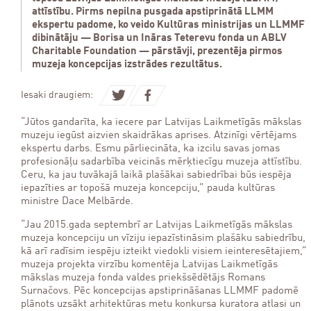
attīstību. Pirms nepilna pusgada apstiprinātā LLMM
ekspertu padome, ko veido Kultūras ministrijas un LLMMF
dibinātāju — Borisa un Ināras Teterevu fonda un ABLV
Charitable Foundation — pārstāvji, prezentēja pirmos
muzeja koncepcijas izstrādes rezultātus.
Iesaki draugiem:
“Jūtos gandarīta, ka iecere par Latvijas Laikmetīgās mākslas
muzeju iegūst aizvien skaidrākas aprises. Atzinīgi vērtējams
ekspertu darbs. Esmu pārliecināta, ka izcilu savas jomas
profesionāļu sadarbība veicinās mērķtiecīgu muzeja attīstību.
Ceru, ka jau tuvākajā laikā plašākai sabiedrībai būs iespēja
iepazīties ar topošā muzeja koncepciju,” pauda kultūras
ministre Dace Melbārde.
“Jau 2015.gada septembrī ar Latvijas Laikmetīgās mākslas
muzeja koncepciju un vīziju iepazīstināsim plašāku sabiedrību,
kā arī radīsim iespēju izteikt viedokli visiem ieinteresētajiem,”
muzeja projekta virzību komentēja Latvijas Laikmetīgās
mākslas muzeja fonda valdes priekšsēdētājs Romans
Surnačovs. Pēc koncepcijas apstiprināšanas LLMMF padomē
plānots uzsākt arhitektūras metu konkursa kuratora atlasi un