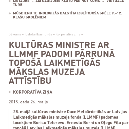
IZSTĀDES "...LAI GADĪJUMS KĻŪTU PAR NOTIKUMU..." VIRTUĀLĀ
TŪRE
MŪSDIENU TEHNOLOĢIJĀS BALSTĪTA IZGLĪTOJOŠA SPĒLE 9.–12.
KLAŠU SKOLĒNIEM
Sākums
–
Labdarības fonds
–
Korporatīva ziņa
–
KULTŪRAS MINISTRE AR
LLMMF PADOMI PĀRRUNĀ
TOPOŠĀ LAIKMETĪGĀS
MĀKSLAS MUZEJA
ATTĪSTĪBU
KORPORATĪVA ZIŅA
2015. gada 26. maijs
25. maijā kultūras ministre Dace Melbārde tikās ar Latvijas
Laikmetīgās mākslas muzeja fonda (LLMMF) padomes
locekļiem Borisu Teterevu, Ernestu Berni un Oļegu Fiļu par
topošā Latvijas Laikmetīgās mākslas muzeja (LLMM)