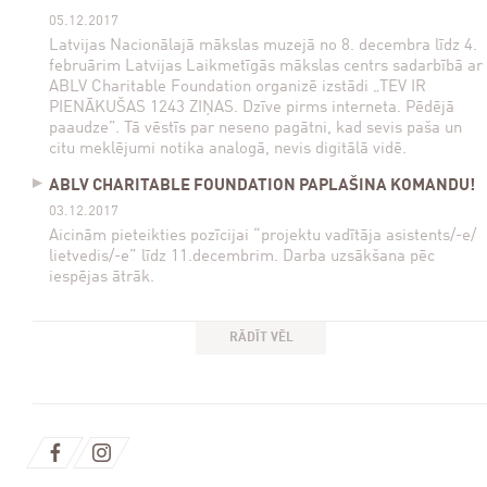
05.12.2017
Latvijas Nacionālajā mākslas muzejā no 8. decembra līdz 4.
februārim Latvijas Laikmetīgās mākslas centrs sadarbībā ar
ABLV Charitable Foundation organizē izstādi „TEV IR
PIENĀKUŠAS 1243 ZIŅAS. Dzīve pirms interneta. Pēdējā
paaudze”. Tā vēstīs par neseno pagātni, kad sevis paša un
citu meklējumi notika analogā, nevis digitālā vidē.
ABLV CHARITABLE FOUNDATION PAPLAŠINA KOMANDU!
03.12.2017
Aicinām pieteikties pozīcijai “projektu vadītāja asistents/-e/
lietvedis/-e” līdz 11.decembrim. Darba uzsākšana pēc
iespējas ātrāk.
RĀDĪT VĒL