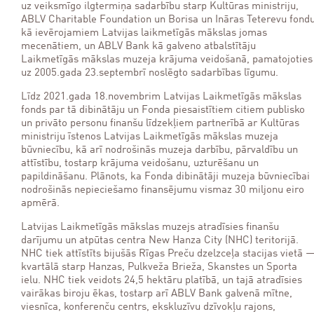
uz veiksmīgo ilgtermiņa sadarbību starp Kultūras ministriju,
ABLV Charitable Foundation un Borisa un Ināras Teterevu fond
kā ievērojamiem Latvijas laikmetīgās mākslas jomas
mecenātiem, un ABLV Bank kā galveno atbalstītāju
Laikmetīgās mākslas muzeja krājuma veidošanā, pamatojoties
uz 2005.gada 23.septembrī noslēgto sadarbības līgumu.
Līdz 2021.gada 18.novembrim Latvijas Laikmetīgās mākslas
fonds par tā dibinātāju un Fonda piesaistītiem citiem publisko
un privāto personu finanšu līdzekļiem partnerībā ar Kultūras
ministriju īstenos Latvijas Laikmetīgās mākslas muzeja
būvniecību, kā arī nodrošinās muzeja darbību, pārvaldību un
attīstību, tostarp krājuma veidošanu, uzturēšanu un
papildināšanu. Plānots, ka Fonda dibinātāji muzeja būvniecībai
nodrošinās nepieciešamo finansējumu vismaz 30 miljonu eiro
apmērā.
Latvijas Laikmetīgās mākslas muzejs atradīsies finanšu
darījumu un atpūtas centra New Hanza City (NHC) teritorijā.
NHC tiek attīstīts bijušās Rīgas Preču dzelzceļa stacijas vietā 
kvartālā starp Hanzas, Pulkveža Brieža, Skanstes un Sporta
ielu. NHC tiek veidots 24,5 hektāru platībā, un tajā atradīsies
vairākas biroju ēkas, tostarp arī ABLV Bank galvenā mītne,
viesnīca, konferenču centrs, ekskluzīvu dzīvokļu rajons,