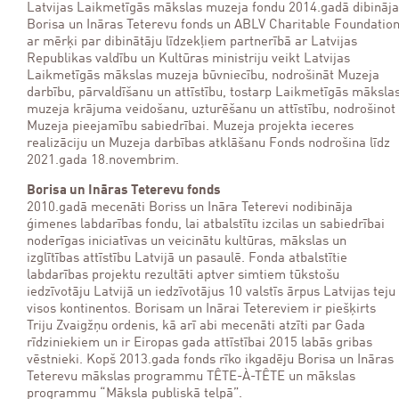
Latvijas Laikmetīgās mākslas muzeja fondu 2014.gadā dibināja
Borisa un Ināras Teterevu fonds un ABLV Charitable Foundatio
ar mērķi par dibinātāju līdzekļiem partnerībā ar Latvijas
Republikas valdību un Kultūras ministriju veikt Latvijas
Laikmetīgās mākslas muzeja būvniecību, nodrošināt Muzeja
darbību, pārvaldīšanu un attīstību, tostarp Laikmetīgās māksla
muzeja krājuma veidošanu, uzturēšanu un attīstību, nodrošinot
Muzeja pieejamību sabiedrībai. Muzeja projekta ieceres
realizāciju un Muzeja darbības atklāšanu Fonds nodrošina līdz
2021.gada 18.novembrim.
Borisa un Ināras Teterevu fonds
2010.gadā mecenāti Boriss un Ināra Teterevi nodibināja
ģimenes labdarības fondu, lai atbalstītu izcilas un sabiedrībai
noderīgas iniciatīvas un veicinātu kultūras, mākslas un
izglītības attīstību Latvijā un pasaulē. Fonda atbalstītie
labdarības projektu rezultāti aptver simtiem tūkstošu
iedzīvotāju Latvijā un iedzīvotājus 10 valstīs ārpus Latvijas teju
visos kontinentos. Borisam un Inārai Tetereviem ir piešķirts
Triju Zvaigžņu ordenis, kā arī abi mecenāti atzīti par Gada
rīdziniekiem un ir Eiropas gada attīstībai 2015 labās gribas
vēstnieki. Kopš 2013.gada fonds rīko ikgadēju Borisa un Ināras
Teterevu mākslas programmu TÊTE-À-TÊTE un mākslas
programmu “Māksla publiskā telpā”.