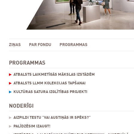
ZIŅAS
PAR FONDU
PROGRAMMAS
PROGRAMMAS
ATBALSTS LAIKMETĪGĀS MĀKSLAS IZSTĀDĒM
ATBALSTS LLMM KOLEKCIJAS TAPŠANAI
KULTŪRAS SATURA IZGLĪTĪBAS PROJEKTI
NODERĪGI
AIZPILDI TESTU "VAI AUSTIŅĀS IR SPĒKS?"
PALĪDZĒSIM IZAUGT!