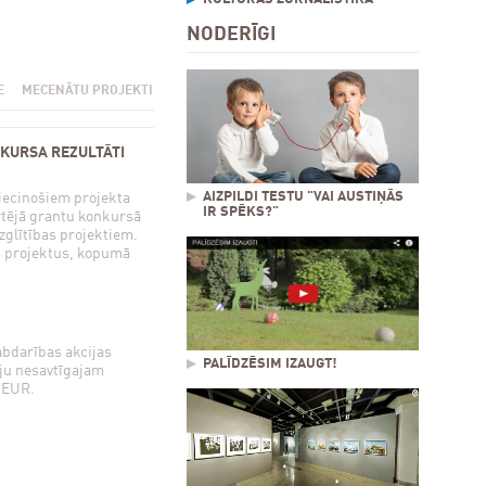
NODERĪGI
E
MECENĀTU PROJEKTI
KURSA REZULTĀTI
AIZPILDI TESTU "VAI AUSTIŅĀS
liecinošiem projekta
IR SPĒKS?"
tējā grantu konkursā
zglītības projektiem.
s projektus, kopumā
abdarības akcijas
PALĪDZĒSIM IZAUGT!
āju nesavtīgajam
 EUR.