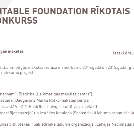
–
ITABLE FOUNDATION RĪKOTAIS
ONKURSS
tīgās mākslas
Iesaki dra
ion „Laikmetīgās mākslas izstāžu un notikumu 2014.gadā un 2015.gadā” g
n notikumu projekti.
hansonam” (Biedrība „Laikmetīgās mākslas centrs”);
 iestāde „Daugavpils Marka Rotko mākslas centrs”);
s izstāžu zālē (Biedrība „Latvijas kultūras projekti”)
otogrāfijas muzejā” un izstādes katalogs (Sabiedriskā labuma organizācija
aunās bibliotēkas” (Sabiedriskā labuma organizācija „Latvijas Nacionālās 