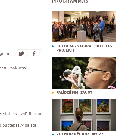
PROGRAMMAS
KULTŪRAS SATURA IZGLĪTĪBAS
PROJEKTI
ugiem:
rantu konkursā!
PALĪDZĒSIM IZAUGT!
s statuss „Izglītības un
bibliotēkas Atbalsta
KULTŪRAS ŽURNĀLISTIKA