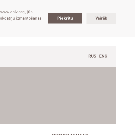
 www.ablv.org, jūs
 sīkdatņu izmantošanas
Piekrītu
Vairāk
RUS
ENG