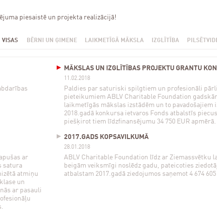
juma piesaistē un projekta realizācijā!
VISAS
BĒRNI UN ĢIMENE
LAIKMETĪGĀ MĀKSLA
IZGLĪTĪBA
PILSĒTVID
MĀKSLAS UN IZGLĪTĪBAS PROJEKTU GRANTU KON
11.02.2018
abdarības
Paldies par saturiski spilgtiem un profesionāli pār
pieteikumiem ABLV Charitable Foundation gadskār
laikmetīgās mākslas izstādēm un to pavadošajiem i
2018.gadā konkursa ietvaros Fonds atbalstīs piecu
piešķirot tiem līdzfinansējumu 34 750 EUR apmērā.
2017.GADS KOPSAVILKUMĀ
28.01.2018
tapušas ar
ABLV Charitable Foundation līdz ar Ziemassvētku l
 satura
beigām veiksmīgi noslēdz gadu, pateicoties ziedot
nizētā atmiņu
atbalstam 2017.gadā ziedojumos saņemot 4 674 605
.klase un
nās ar pasauli
rofesionāļu
s.