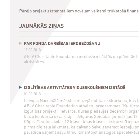
Pārējo projektu īstenotājiem novēlam veiksmi trūkstošā finansē
JAUNĀKĀS ZIŅAS
PAR FONDA DARBĪBAS IEROBEŽOŠANU
19.03.2018
ABLV Charitable Foundation ierobežo iesāktās un plānotās l
aktivitātes.
IZGLĪTĪBAS AKTIVITĀTES VIDUSSKOLĒNIEM IZSTĀDĒ
01.02.2018
Latvijas Nacionālā mākslas muzejā notika ekskursijas, kas 
ABLV Charitable Foundation atbalstu programmas “Kultūras
izglītības projekti” ietvaros, kurās piedalījās decembrī orga
klažu konkursa uzvarētāji – Jelgavas Spīdolas ģimnāzijas 12
Rīgas 71.vidusskolas 12.klase. Abas klases ekskursijā iepazi
pirms digitālā laikmeta, kā galveno balvu saņemot iespēju p
pavadībā uzņemt savu filmu izmantojot analogos specefektu