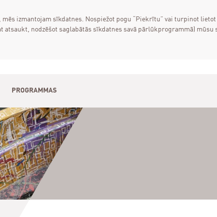
, mēs izmantojam sīkdatnes. Nospiežot pogu “Piekrītu” vai turpinot lietot
varat atsaukt, nodzēšot saglabātās sīkdatnes savā pārlūkprogrammā) mūsu
PROGRAMMAS