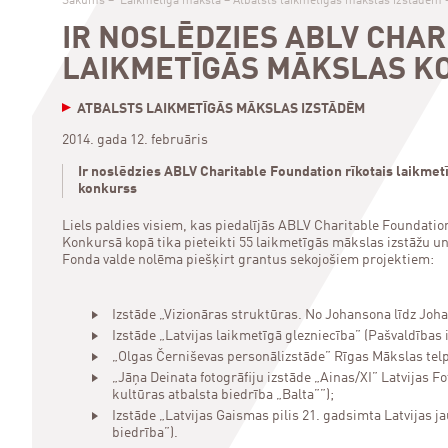
Sākums
–
Laikmetīgā māksla
–
Atbalsts laikmetīgās mākslas izstādēm
IR NOSLĒDZIES ABLV CHAR
LAIKMETĪGĀS MĀKSLAS K
ATBALSTS LAIKMETĪGĀS MĀKSLAS IZSTĀDĒM
2014. gada 12. februāris
Ir noslēdzies ABLV Charitable Foundation rīkotais laikme
konkurss
Liels paldies visiem, kas piedalījās ABLV Charitable Foundat
Konkursā kopā tika pieteikti 55 laikmetīgās mākslas izstāžu u
Fonda valde nolēma piešķirt grantus sekojošiem projektiem:
Izstāde „Vizionāras struktūras. No Johansona līdz Jo
Izstāde „Latvijas laikmetīgā glezniecība” (Pašvaldības
„Olgas Černiševas personālizstāde” Rīgas Mākslas telpa
„Jāņa Deinata fotogrāfiju izstāde „Ainas/XI” Latvijas F
kultūras atbalsta biedrība „Balta””);
Izstāde „Latvijas Gaismas pilis 21. gadsimta Latvijas j
biedrība”).